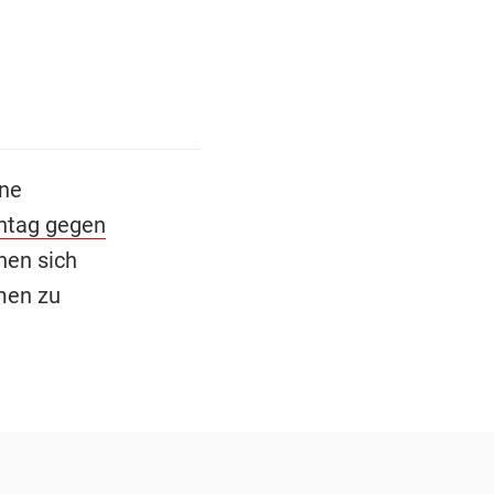
ine
ntag gegen
nen sich
men zu