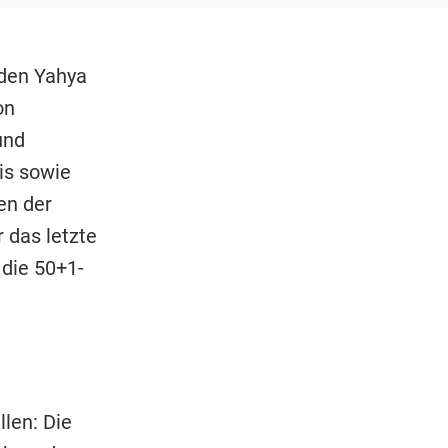
nden Yahya
on
und
is sowie
en der
 das letzte
 die 50+1-
llen: Die