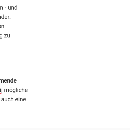
n - und
der.
on
g zu
mmende
a
, mögliche
 auch eine