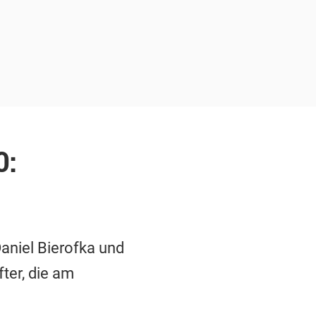
0:
aniel Bierofka und
ter, die am