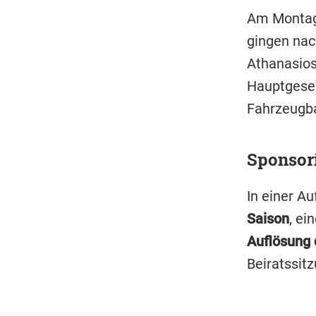
Am Montag 
gingen nac
Athanasios
Hauptgesel
Fahrzeugba
Sponsor
In einer A
Saison
, ei
Auflösung 
Beiratssit