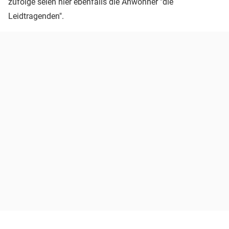
zufolge seien hier ebenfalls die Anwohner "die
Leidtragenden".