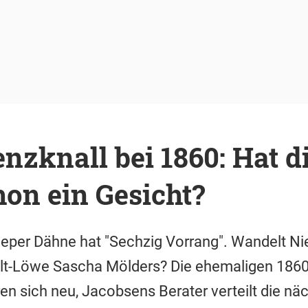
nzknall bei 1860: Hat d
on ein Gesicht?
eeper Dähne hat "Sechzig Vorrang". Wandelt Ni
lt-Löwe Sascha Mölders? Die ehemaligen 1860-
ren sich neu, Jacobsens Berater verteilt die nä