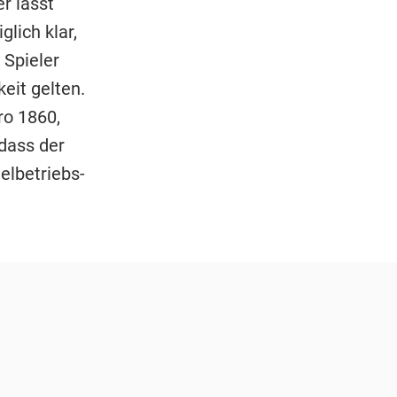
r lässt
glich klar,
 Spieler
eit gelten.
ro 1860,
dass der
elbetriebs-