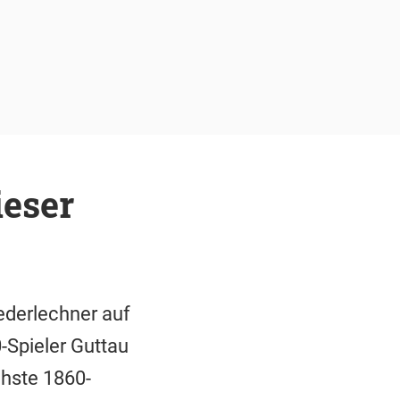
ieser
ederlechner auf
Spieler Guttau
chste 1860-