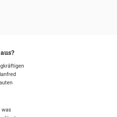
 aus?
agkräftigen
Manfred
lauten
, was