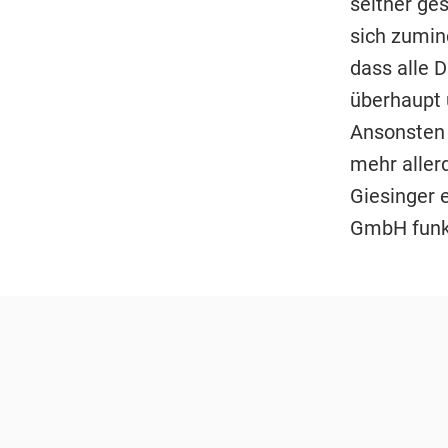
seither ges
sich zumind
dass alle D
überhaupt ü
Ansonsten 
mehr aller
Giesinger 
GmbH funkt