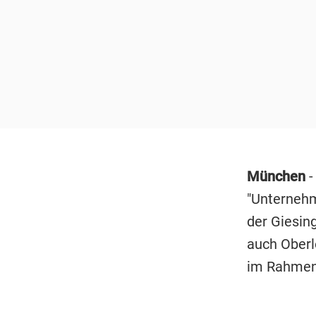
München
-
"Unternehm
der Giesin
auch Oberl
im Rahmen 