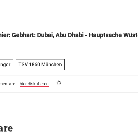
hier: Gebhart: Dubai, Abu Dhabi - Hauptsache Wüst
inger
TSV 1860 München
entare –
hier diskutieren
are