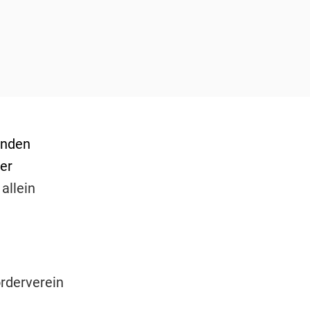
enden
er
allein
rderverein