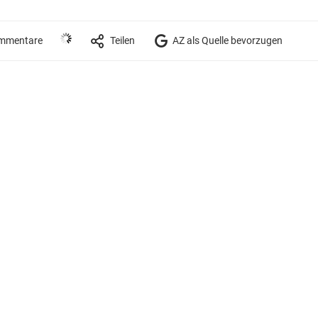
mmentare
Teilen
AZ als Quelle bevorzugen