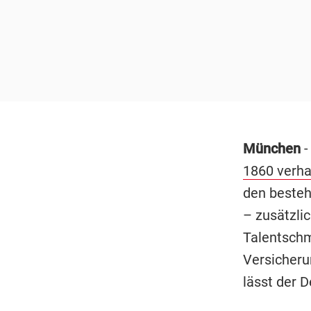
München
-
1860 verha
den besteh
– zusätzli
Talentschm
Versicher
lässt der D