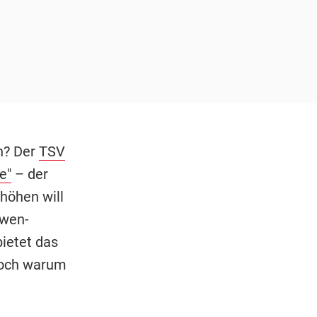
n? Der
TSV
e"
– der
höhen will
öwen-
ietet das
doch warum