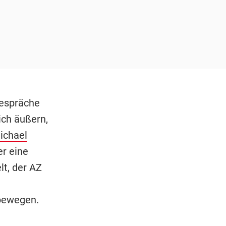
Gespräche
ich äußern,
ichael
er eine
t, der AZ
bewegen.