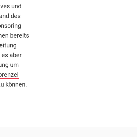
ives und
tand des
onsoring-
nen bereits
Leitung
 es aber
tung um
orenzel
zu können.