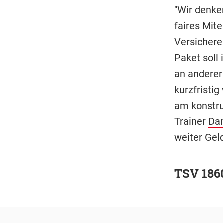
"Wir denke
faires Mite
Versichere
Paket soll
an anderer 
kurzfristi
am konstru
Trainer
Dan
weiter Gel
TSV 1860