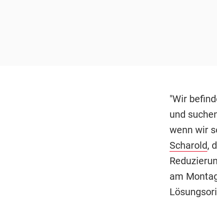
"Wir befin
und suchen
wenn wir s
Scharold
, 
Reduzierun
am Montag.
Lösungsori