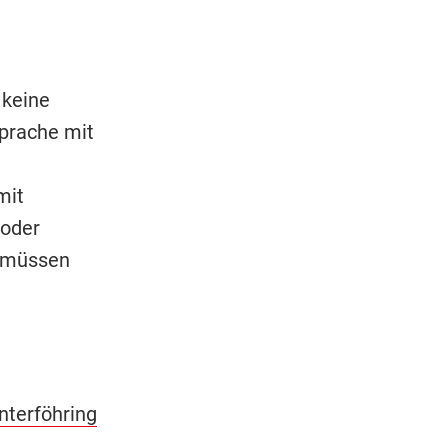
 keine
prache mit
mit
 oder
r müssen
nterföhring