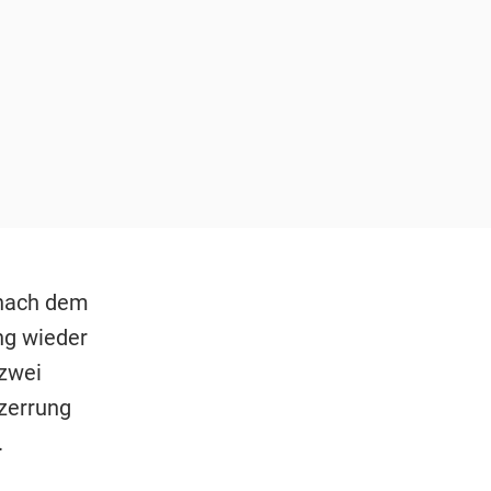
 nach dem
ung wieder
 zwei
zerrung
.