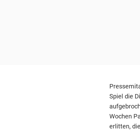
Pressemita
Spiel die D
aufgebroch
Wochen Pau
erlitten, d