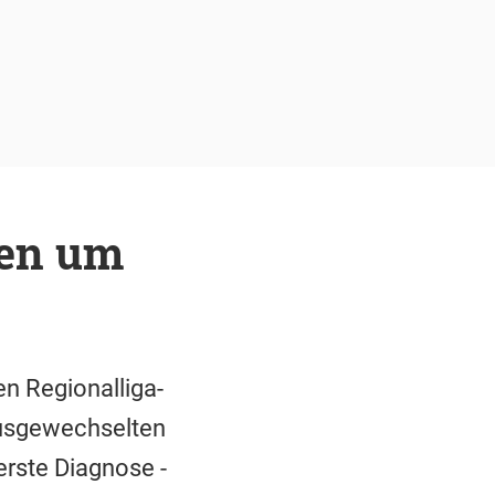
en um
n Regionalliga-
ausgewechselten
erste Diagnose -