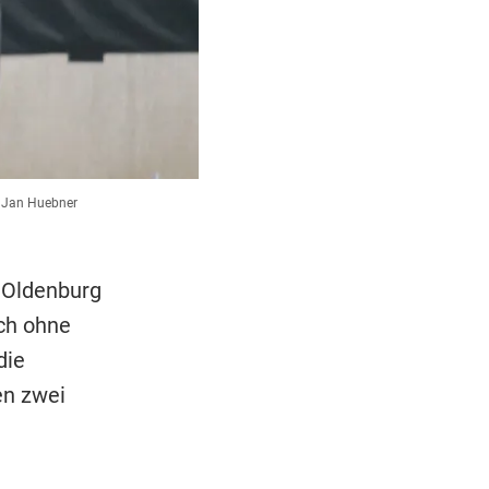
 Jan Huebner
 Oldenburg
ch ohne
die
en zwei