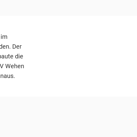
 im
eden. Der
baute die
 SV Wehen
inaus.