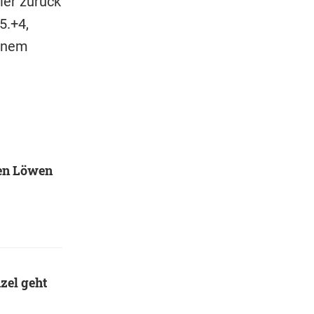
ler zurück
5.+4,
einem
den Löwen
zel geht