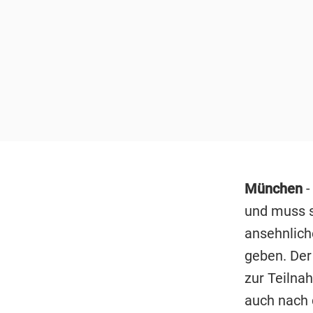
München
-
und muss s
ansehnlic
geben. Der
zur Teilna
auch nach 