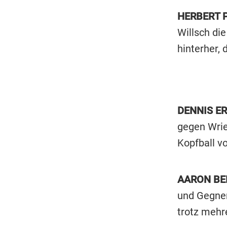
HERBERT P
Willsch di
hinterher,
DENNIS E
gegen Wrie
Kopfball v
AARON BER
und Gegner
trotz mehr