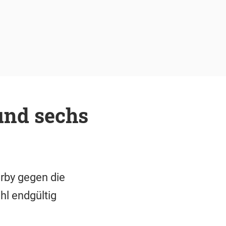
und sechs
erby gegen die
l endgültig