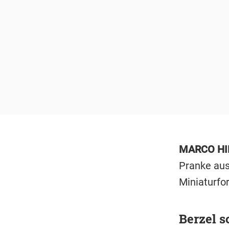
MARCO HIL
Pranke au
Miniaturfor
Berzel s