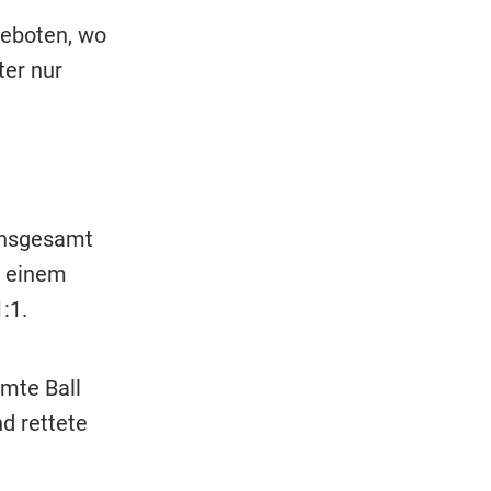
geboten, wo
ter nur
Insgesamt
n einem
:1.
mte Ball
d rettete