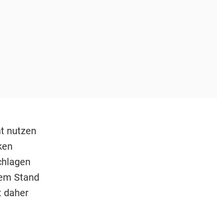
ht nutzen
ken
hlagen
lem Stand
t daher