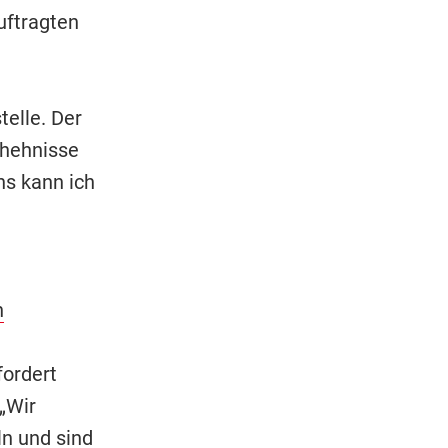
uftragten
elle. Der
chehnisse
ns kann ich
n
ordert
„Wir
n und sind