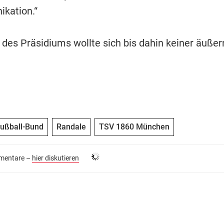
kation.“
 des Präsidiums wollte sich bis dahin keiner äußer
ußball-Bund
Randale
TSV 1860 München
entare –
hier diskutieren