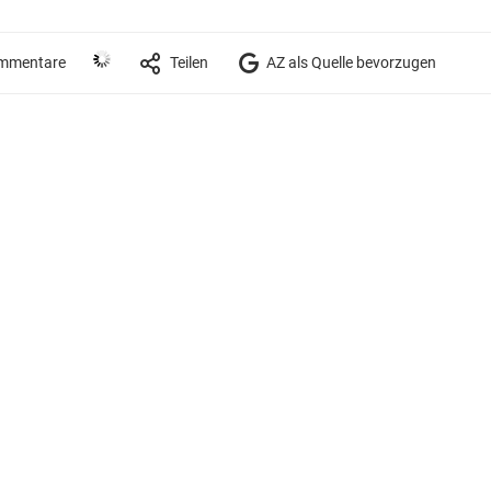
mmentare
Teilen
AZ als Quelle bevorzugen