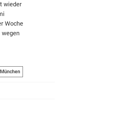
t wieder
mi
der Woche
n wegen
 München