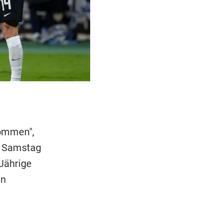
kommen",
m Samstag
-Jährige
in