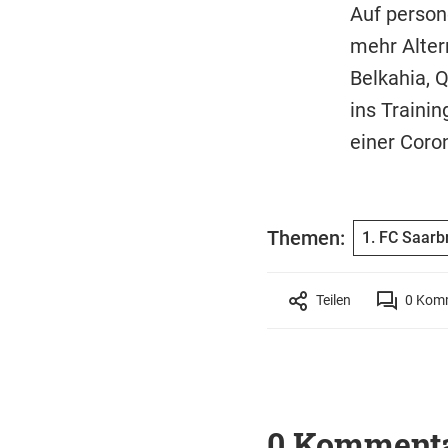
Auf person
mehr Alter
Belkahia, 
ins Traini
einer Coron
Themen:
1. FC Saarb
Teilen
0
Komm
0 Komment