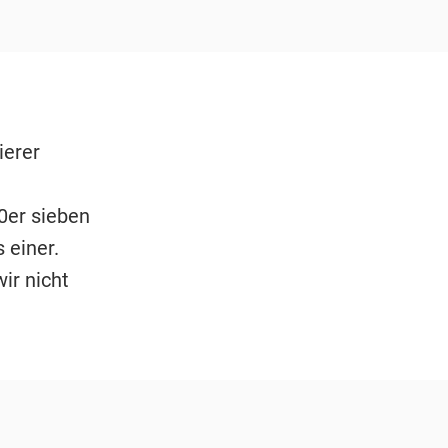
ierer
0er sieben
 einer.
ir nicht