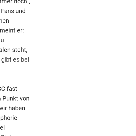
mmer noch”,
n Fans und
inen
meint er:
zu
len steht,
gibt es bei
C fast
n Punkt von
 wir haben
uphorie
el