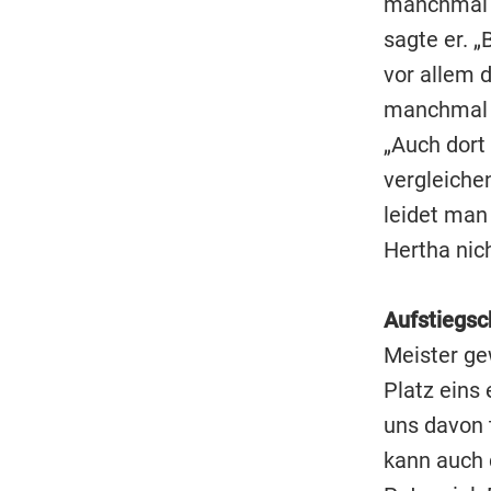
manchmal n
sagte er. 
vor allem 
manchmal l
„Auch dort 
vergleiche
leidet man
Hertha nich
Aufstiegsc
Meister ge
Platz eins
uns davon t
kann auch d