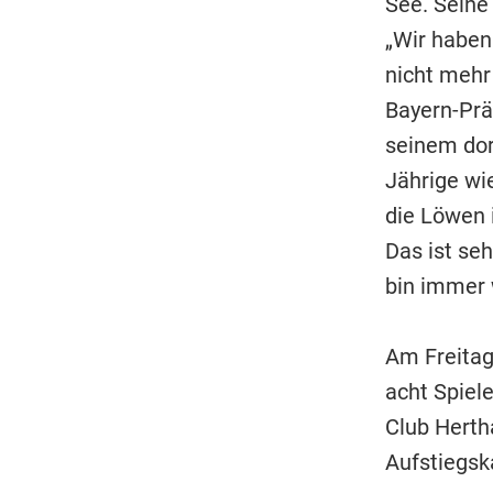
See. Seine
„Wir haben
nicht mehr
Bayern-Pr
seinem dor
Jährige wi
die Löwen 
Das ist seh
bin immer w
Am Freitag
acht Spiel
Club Hertha
Aufstiegsk