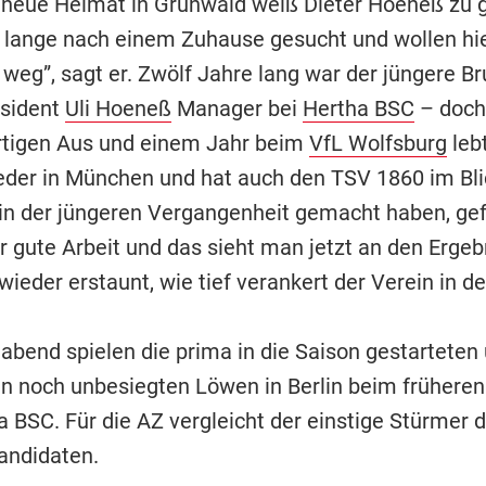
 neue Heimat in Grünwald weiß Dieter Hoeneß zu 
 lange nach einem Zuhause gesucht und wollen hie
 weg”, sagt er. Zwölf Jahre lang war der jüngere B
äsident
Uli Hoeneß
Manager bei
Hertha BSC
– doch
tigen Aus und einem Jahr beim
VfL Wolfsburg
lebt
eder in München und hat auch den TSV 1860 im Bli
in der jüngeren Vergangenheit gemacht haben, gefä
r gute Arbeit und das sieht man jetzt an den Ergeb
ieder erstaunt, wie tief verankert der Verein in der
abend spielen die prima in die Saison gestarteten
en noch unbesiegten Löwen in Berlin beim frühere
 BSC. Für die AZ vergleicht der einstige Stürmer d
andidaten.