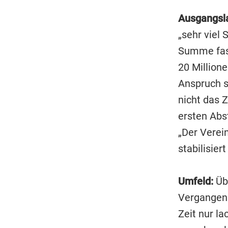
Ausgangsl
„sehr viel 
Summe fast
20 Millione
Anspruch s
nicht das 
ersten Abst
„Der Verein
stabilisier
Umfeld:
Übe
Vergangenh
Zeit nur l