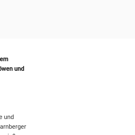
dem
öwen und
e und
tarnberger