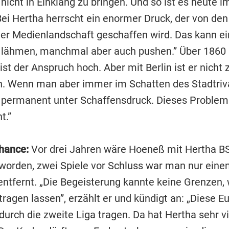
icht in Einklang zu bringen. Und so ist es heute i
„Bei Hertha herrscht ein enormer Druck, der von de
der Medienlandschaft geschaffen wird. Das kann e
ähmen, manchmal aber auch pushen.” Über 1860 
ist der Anspruch hoch. Aber mit Berlin ist er nicht 
n. Wenn man aber immer im Schatten des Stadtriva
 permanent unter Schaffensdruck. Dieses Problem 
t.”
hance:
Vor drei Jahren wäre Hoeneß mit Hertha BS
worden, zwei Spiele vor Schluss war man nur eine
 entfernt. „Die Begeisterung kannte keine Grenzen,
ragen lassen”, erzählt er und kündigt an: „Diese E
urch die zweite Liga tragen. Da hat Hertha sehr vi