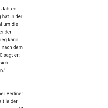
i Jahren
 hat in der
l um die
ei der
tieg kann
ie nach dem
0 sagt er:
sich
n.”
er Berliner
it leider