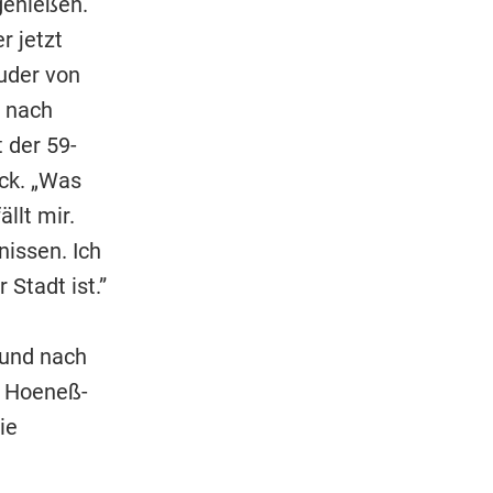
genießen.
r jetzt
ruder von
 nach
 der 59-
ck. „Was
llt mir.
nissen. Ich
 Stadt ist.”
 und nach
n Hoeneß-
ie