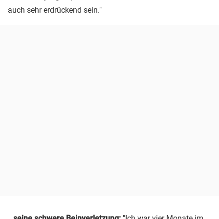
auch sehr erdrückend sein."
…seine schwere Beinverletzung:
"Ich war vier Monate im