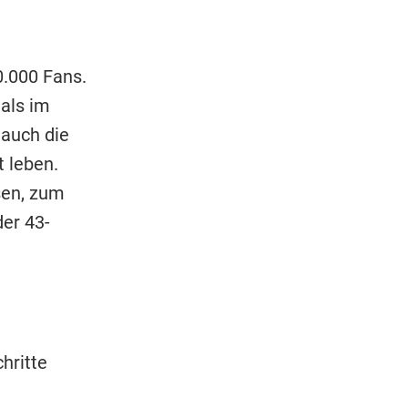
0.000 Fans.
als im
 auch die
t leben.
sen, zum
der 43-
hritte