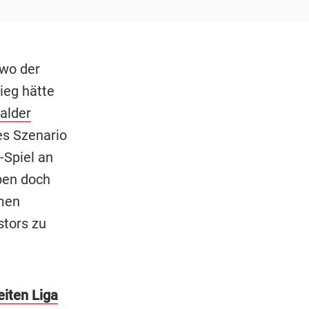
 wo der
ieg hätte
alder
es Szenario
-Spiel an
ben doch
mmen
stors zu
eiten Liga