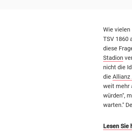
Wie vielen
TSV 1860 a
diese Frag
Stadion
ver
nicht die I
die
Allianz
weit mehr 
würden", me
warten." D
Lesen Sie h