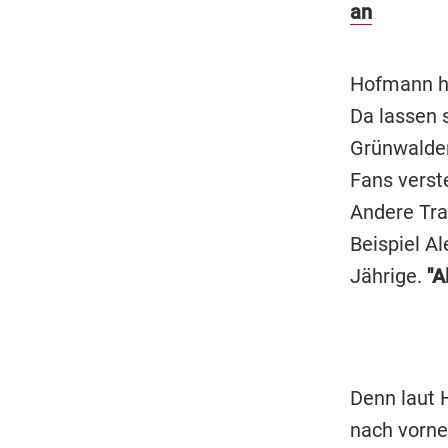
an
Hofmann ha
Da lassen 
Grünwalder
Fans verst
Andere Tra
Beispiel A
Jährige.
"A
Denn laut H
nach vorne 