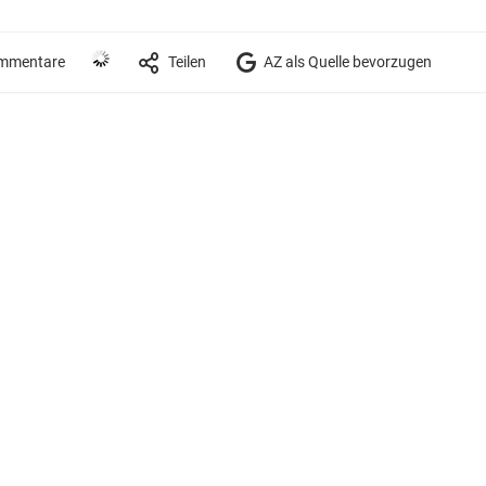
mmentare
Teilen
AZ als Quelle bevorzugen