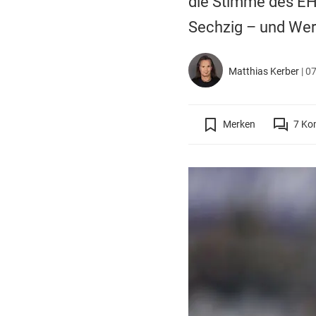
die Stimme des EHC 
Sechzig – und Wer
Matthias Kerber
|
07
Merken
7
Ko