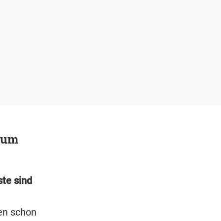
 zum
ste sind
en schon