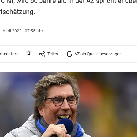
ist, wird 60 Jahre alt. In der AZ spricht er über
tschätzung.
. April 2022 - 07:55 Uhr
mmentare
Teilen
AZ als Quelle bevorzugen