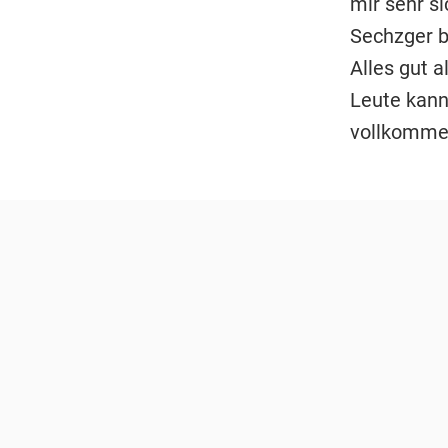
mir sehr si
Sechzger bi
Alles gut a
Leute kann
vollkommen