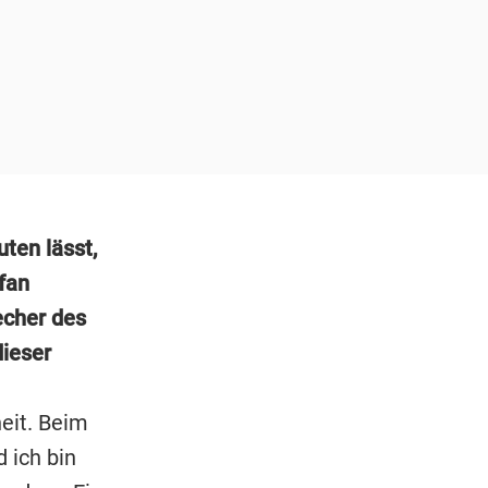
ten lässt,
fan
echer des
dieser
eit. Beim
d ich bin