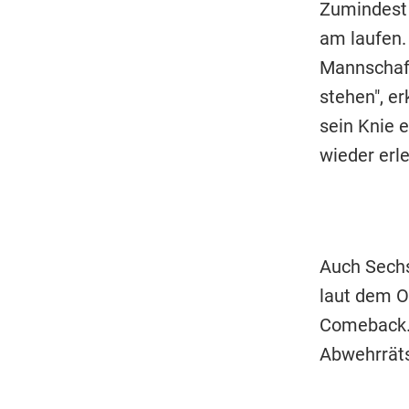
Zumindest 
am laufen. 
Mannschaft
stehen", e
sein Knie e
wieder erle
Auch Sechse
laut dem O
Comeback. 
Abwehrräts