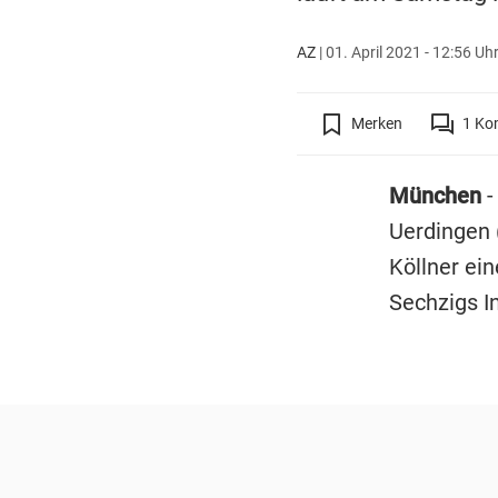
AZ
|
01. April 2021 - 12:56 Uh
Merken
1
Ko
München
-
Uerdingen 
Köllner ein
Sechzigs I