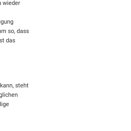
n wieder
ügung
hm so, dass
st das
kann, steht
glichen
lige