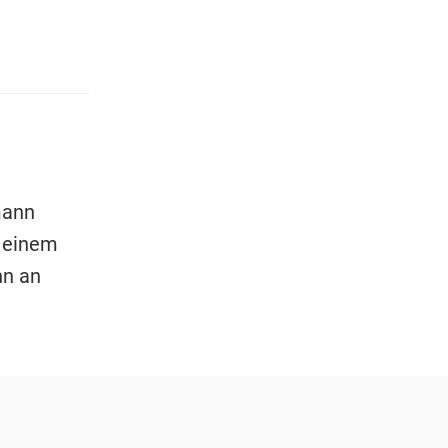
mann
d einem
nn an