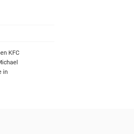
den KFC
Michael
 in