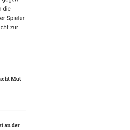
 die
er Spieler
cht zur
acht Mut
t an der