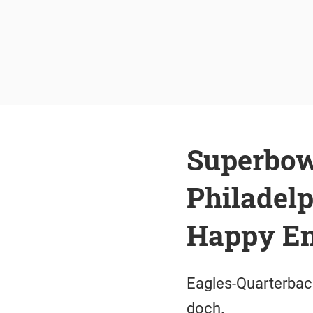
Superbowl
Philadel
Happy E
Eagles-Quarterback
doch.