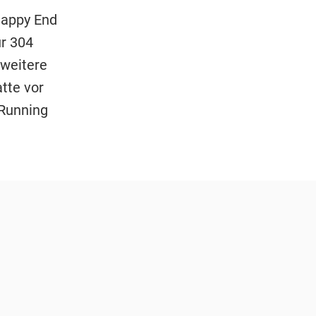
Happy End
ür 304
 weitere
tte vor
 Running