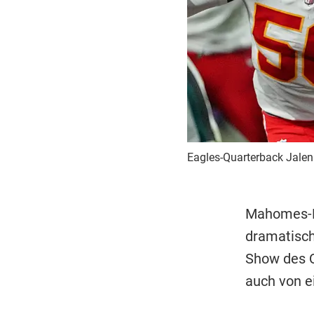
Eagles-Quarterback Jalen H
Mahomes-Ma
dramatisch
Show des Q
auch von e