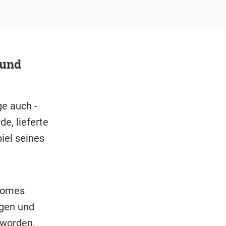
 und
ge auch -
e, lieferte
iel seines
ahomes
ngen und
 worden.