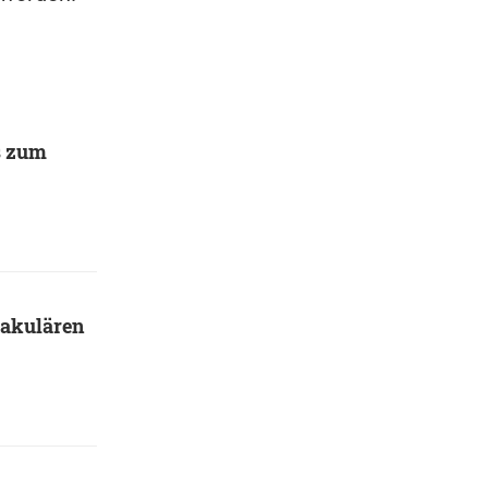
s zum
takulären