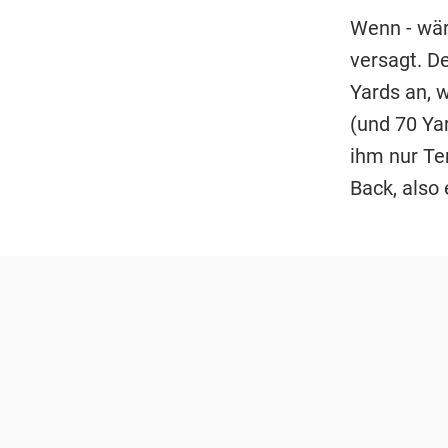
Wenn - wär
versagt. D
Yards an, w
(und 70 Ya
ihm nur Ter
Back, also 