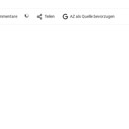
mmentare
Teilen
AZ als Quelle bevorzugen