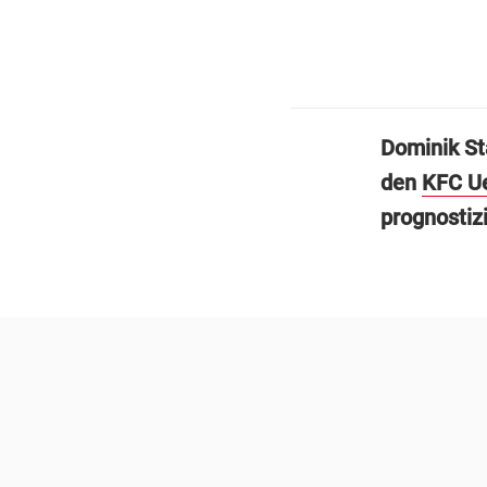
Dominik Sta
den
KFC U
prognostiz