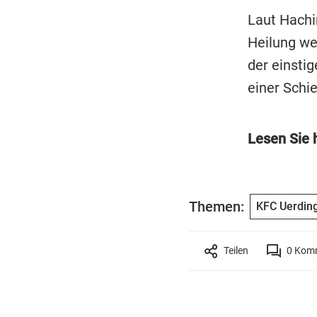
Laut Hachi
Heilung we
der einsti
einer Schi
Lesen Sie 
Themen:
KFC Uerdin
Teilen
0
Komm