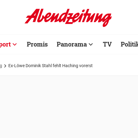
port
Promis
Panorama
TV
Politi
g
Ex-Löwe Dominik Stahl fehlt Haching vorerst