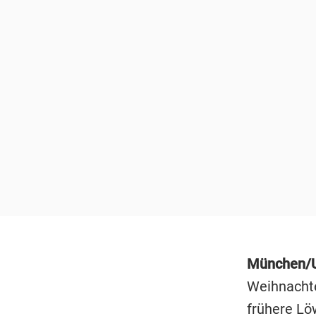
München/U
Weihnachte
frühere Lö