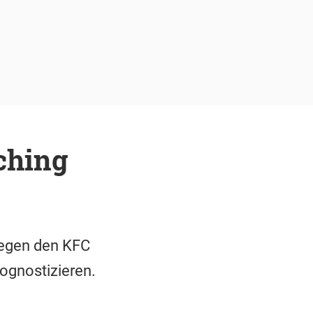
ching
 gegen den KFC
rognostizieren.