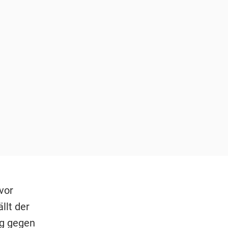
vor
llt der
ag gegen