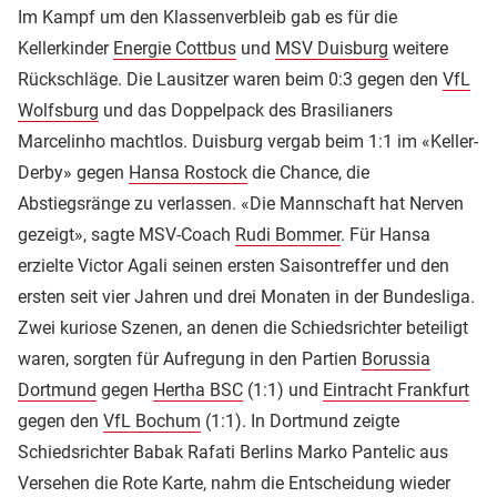
Im Kampf um den Klassenverbleib gab es für die
Kellerkinder
Energie Cottbus
und
MSV Duisburg
weitere
Rückschläge. Die Lausitzer waren beim 0:3 gegen den
VfL
Wolfsburg
und das Doppelpack des Brasilianers
Marcelinho machtlos. Duisburg vergab beim 1:1 im «Keller-
Derby» gegen
Hansa Rostock
die Chance, die
Abstiegsränge zu verlassen. «Die Mannschaft hat Nerven
gezeigt», sagte MSV-Coach
Rudi Bommer
. Für Hansa
erzielte Victor Agali seinen ersten Saisontreffer und den
ersten seit vier Jahren und drei Monaten in der Bundesliga.
Zwei kuriose Szenen, an denen die Schiedsrichter beteiligt
waren, sorgten für Aufregung in den Partien
Borussia
Dortmund
gegen
Hertha BSC
(1:1) und
Eintracht Frankfurt
gegen den
VfL Bochum
(1:1). In Dortmund zeigte
Schiedsrichter Babak Rafati Berlins Marko Pantelic aus
Versehen die Rote Karte, nahm die Entscheidung wieder