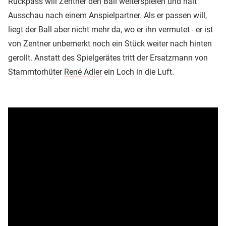
Rückpass will Zentner den Ball weiterspielen und hält
Ausschau nach einem Anspielpartner. Als er passen will,
liegt der Ball aber nicht mehr da, wo er ihn vermutet - er ist
von Zentner unbemerkt noch ein Stück weiter nach hinten
gerollt. Anstatt des Spielgerätes tritt der Ersatzmann von
Stammtorhüter
René Adler
ein Loch in die Luft.