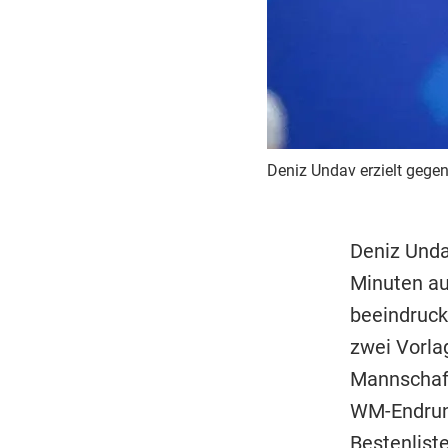
Deniz Undav erzielt gege
Deniz Unda
Minuten au
beeindruck
zwei Vorla
Mannschaft
WM-Endrund
Bestenliste