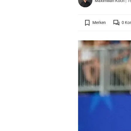
Maximilian Koch
|
16
Merken
0
Ko