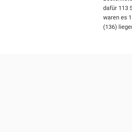
dafür 113 
waren es 1
(136) lieg