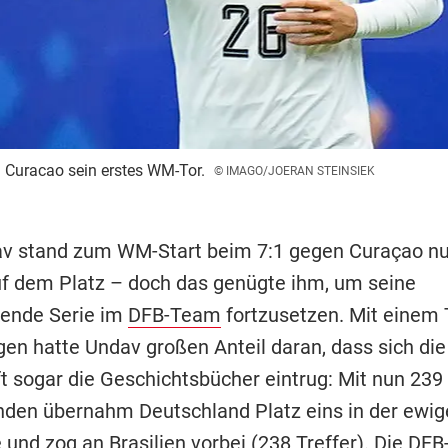
n Curacao sein erstes WM-Tor.
© IMAGO/JOERAN STEINSIEK
v stand zum WM-Start beim 7:1 gegen Curaçao nu
f dem Platz – doch das genügte ihm, um seine
ende Serie im
DFB-Team
fortzusetzen. Mit einem 
gen hatte Undav großen Anteil daran, dass sich di
 sogar die Geschichtsbücher eintrug: Mit nun 239 
en übernahm Deutschland Platz eins in der ewig
 und zog an Brasilien vorbei (238 Treffer). Die DFB-