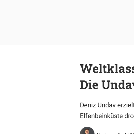
Weltklas
Die Undav
Deniz Undav erziel
Elfenbeinküste dro