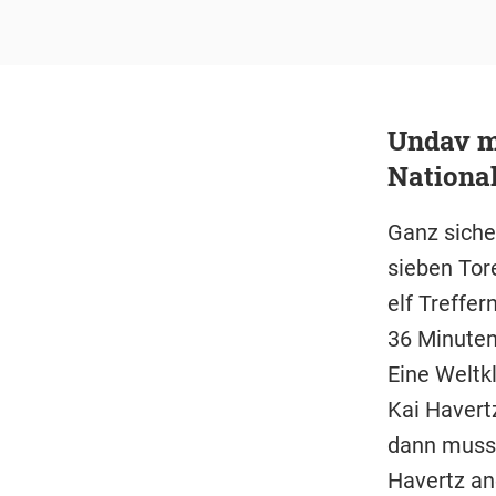
Undav mi
Nationa
Ganz siche
sieben Tore
elf Treffern
36 Minuten
Eine Weltk
Kai Havert
dann muss 
Havertz an