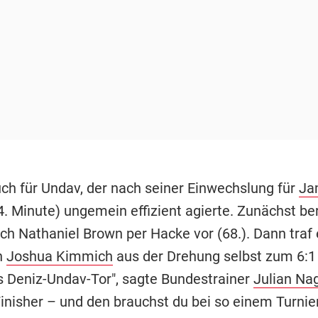
uch für Undav, der nach seiner Einwechslung für
Ja
. Minute) ungemein effizient agierte. Zunächst ber
rch Nathaniel Brown per Hacke vor (68.). Dann traf 
n
Joshua Kimmich
aus der Drehung selbst zum 6:1 (
s Deniz-Undav-Tor", sagte Bundestrainer
Julian Na
 Finisher – und den brauchst du bei so einem Turnier