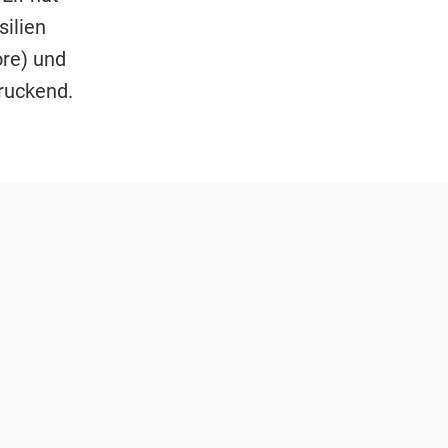
silien
ore) und
druckend.