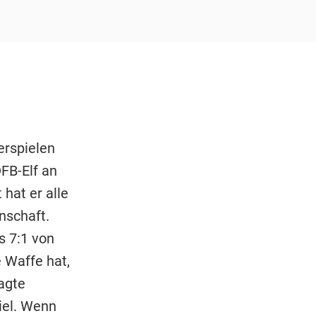
erspielen
DFB-Elf an
 hat er alle
nschaft.
s 7:1 von
 Waffe hat,
agte
iel. Wenn