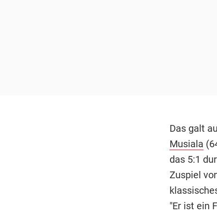
Das galt a
Musiala
(64
das 5:1 du
Zuspiel vo
klassische
"Er ist ein