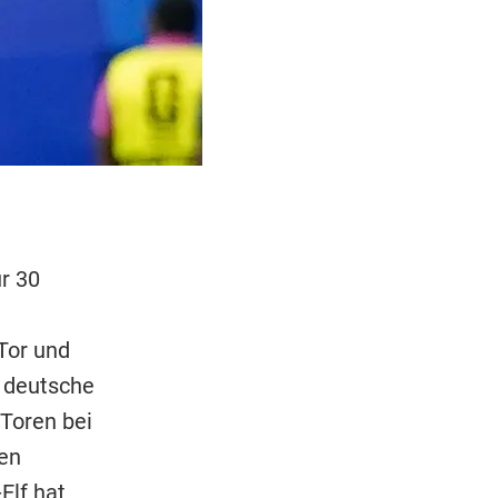
r 30
Tor und
e deutsche
Toren bei
en
Elf hat