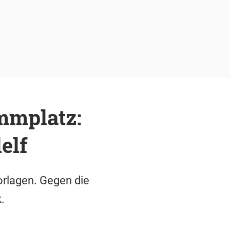
mmplatz:
elf
orlagen. Gegen die
.