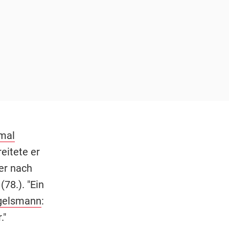
mal
eitete er
er nach
78.). "Ein
gelsmann
:
."