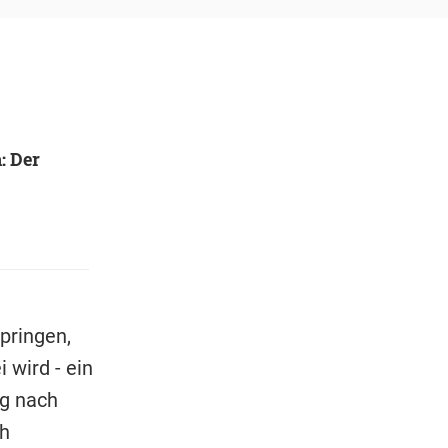
: Der
pringen,
 wird - ein
g nach
h