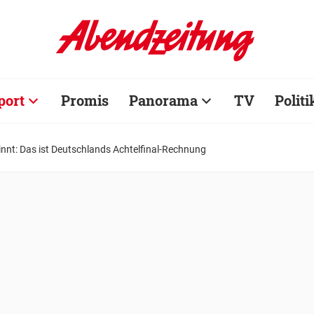
port
Promis
Panorama
TV
Politi
innt: Das ist Deutschlands Achtelfinal-Rechnung