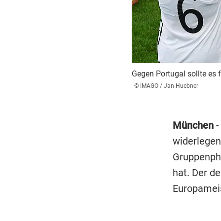
Gegen Portugal sollte es
© IMAGO / Jan Huebner
München
-
widerlegen
Gruppenphas
hat. Der d
Europameis