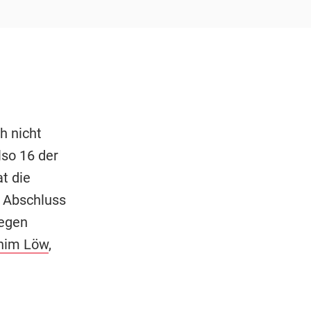
h nicht
lso 16 der
t die
m Abschluss
gegen
him Löw
,