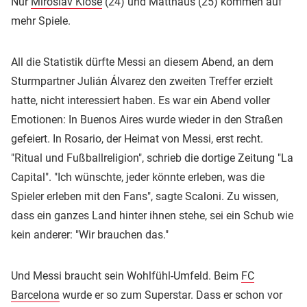
Nur
Miroslav Klose
(24) und Matthäus (25) kommen auf
mehr Spiele.
All die Statistik dürfte Messi an diesem Abend, an dem
Sturmpartner Julián Álvarez den zweiten Treffer erzielt
hatte, nicht interessiert haben. Es war ein Abend voller
Emotionen: In Buenos Aires wurde wieder in den Straßen
gefeiert. In Rosario, der Heimat von Messi, erst recht.
"Ritual und Fußballreligion", schrieb die dortige Zeitung "La
Capital". "Ich wünschte, jeder könnte erleben, was die
Spieler erleben mit den Fans", sagte Scaloni. Zu wissen,
dass ein ganzes Land hinter ihnen stehe, sei ein Schub wie
kein anderer: "Wir brauchen das."
Und Messi braucht sein Wohlfühl-Umfeld. Beim
FC
Barcelona
wurde er so zum Superstar. Dass er schon vor