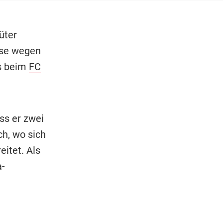
üter
use wegen
is beim
FC
ss er zwei
h, wo sich
itet. Als
a-