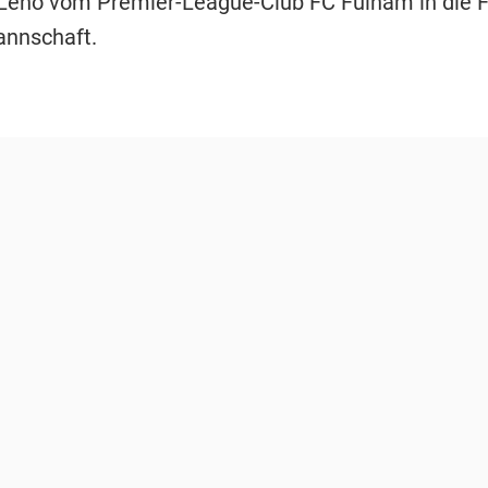
Leno vom Premier-League-Club FC Fulham in die F
nnschaft.