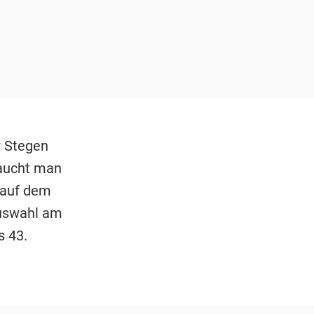
r Stegen
raucht man
 auf dem
Auswahl am
s 43.