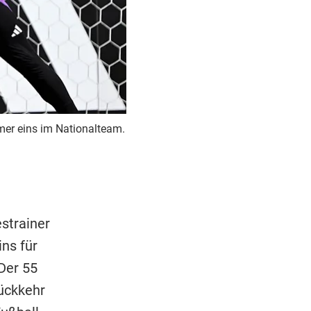
mer eins im Nationalteam.
strainer
ns für
Der 55
Rückkehr