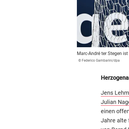
Marc-André ter Stegen ist
© Federico Gambarini/dpa
Herzogena
Jens Leh
Julian Na
einen offe
Jahre alte