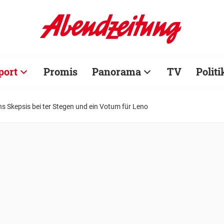
port
Promis
Panorama
TV
Politi
 Skepsis bei ter Stegen und ein Votum für Leno