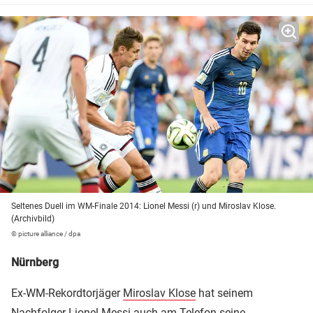
Seltenes Duell im WM-Finale 2014: Lionel Messi (r) und Miroslav Klose.
(Archivbild)
© picture alliance / dpa
Nürnberg
Ex-WM-Rekordtorjäger
Miroslav Klose
hat seinem
Nachfolger
Lionel Messi
auch am Telefon seine