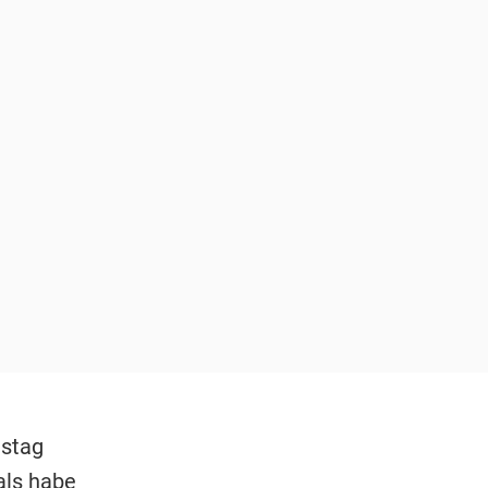
stag
als habe