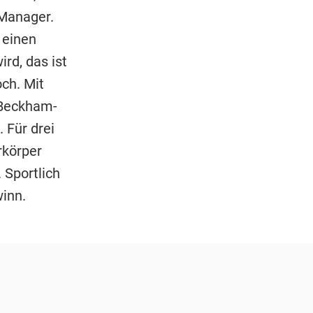
-Manager.
 einen
rd, das ist
ch. Mit
 Beckham-
 Für drei
rkörper
 Sportlich
winn.