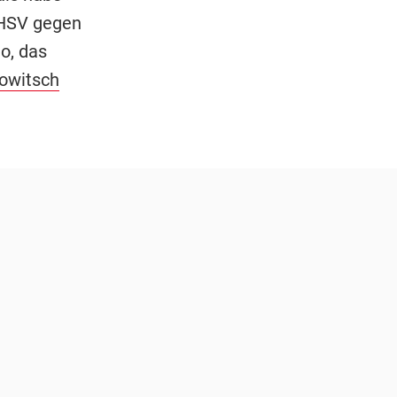
 HSV gegen
o, das
owitsch