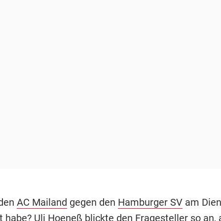
 den
AC Mailand
gegen den
Hamburger SV
am Dien
t habe?
Uli Hoeneß
blickte den Fragesteller so an, 