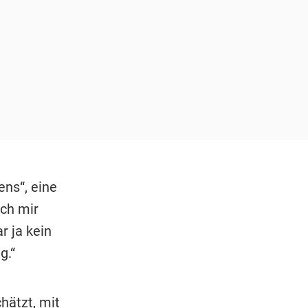
ns“, eine
ich mir
r ja kein
g.“
hätzt, mit