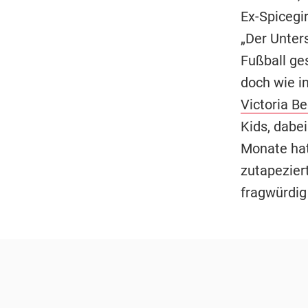
Ex-Spicegi
„Der Unter
Fußball ges
doch wie i
Victoria B
Kids, dabei
Monate hat
zutapeziert
fragwürdig