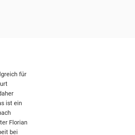
greich für
urt
daher
s ist ein
nach
ter Florian
eit bei