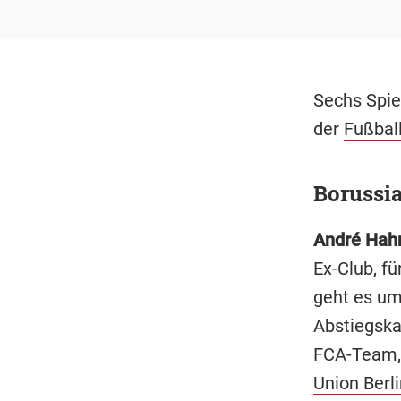
Sechs Spie
der
Fußbal
Borussi
André Hah
Ex-Club, fü
geht es um
Abstiegskam
FCA-Team, 
Union Berli