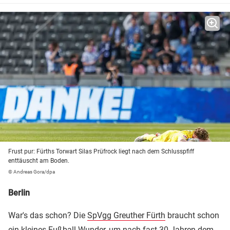
Frust pur: Fürths Torwart Silas Prüfrock liegt nach dem Schlusspfiff
enttäuscht am Boden.
© Andreas Gora/dpa
Berlin
War's das schon? Die
SpVgg Greuther Fürth
braucht schon
ein kleines Fußball-Wunder, um nach fast 30 Jahren dem