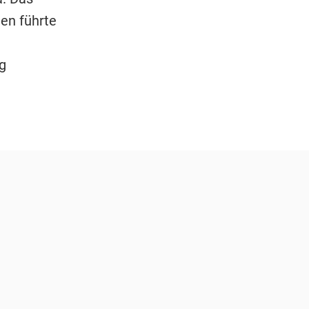
en führte
g