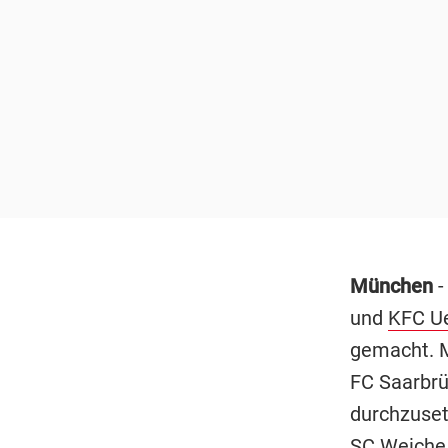
München
-
und
KFC U
gemacht. M
FC Saarbrü
durchzuset
SC Weiche 