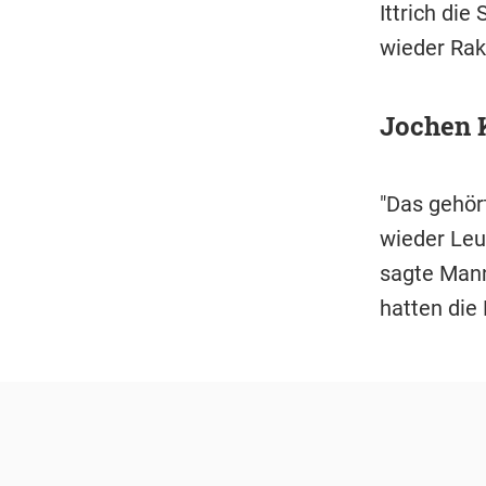
Ittrich die
wieder Rak
Jochen K
"Das gehör
wieder Leut
sagte Mann
hatten die 