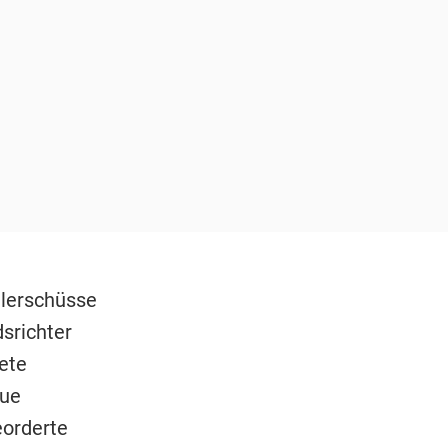
lerschüsse
srichter
ete
eue
orderte