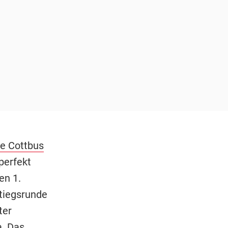
ie Cottbus
perfekt
en 1.
stiegsrunde
ter
a. Das