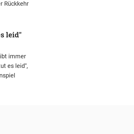
er Rückkehr
s leid"
gibt immer
t es leid",
nspiel