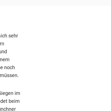
mich sehr
rn
und
einem
be noch
 müssen.
Siegen im
ndet beim
Münchner