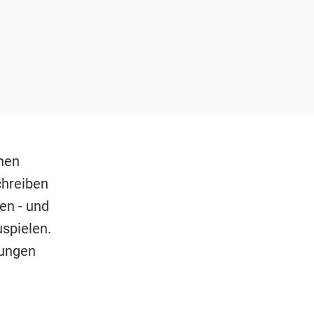
nen
chreiben
en - und
spielen.
nungen