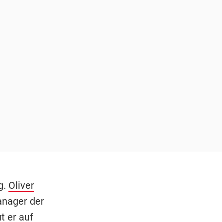
g.
Oliver
anager der
t er auf