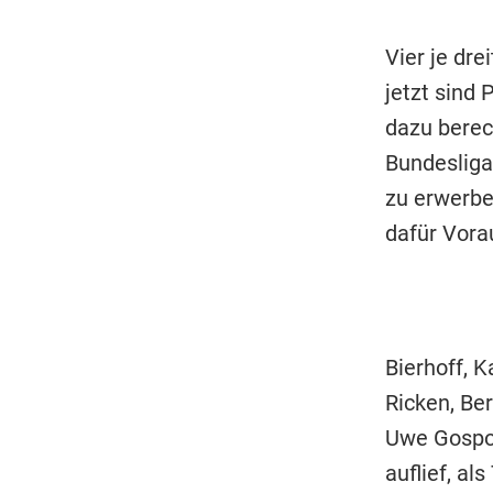
Vier je dre
jetzt sind
dazu berech
Bundesliga
zu erwerbe
dafür Vora
Bierhoff, 
Ricken, Be
Uwe Gospod
auflief, al