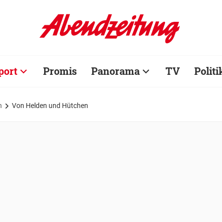
port
Promis
Panorama
TV
Politi
n
Von Helden und Hütchen