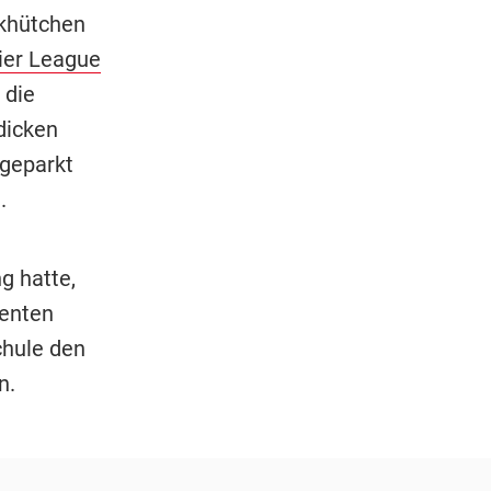
khütchen
er League
 die
dicken
 geparkt
.
g hatte,
nenten
chule den
n.