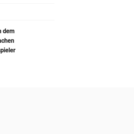
n dem
achen
pieler