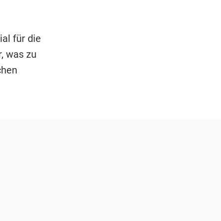
l für die
r, was zu
chen