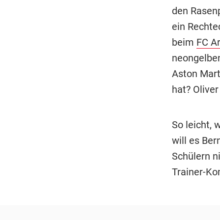
den Rasenp
ein Rechte
beim
FC Ar
neongelben 
Aston Mart
hat? Oliver
So leicht, 
will es Ber
Schülern ni
Trainer-Ko