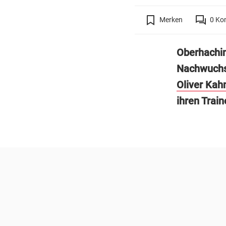
Merken
0
Ko
Oberhachin
Nachwuchs 
Oliver Kah
ihren Train