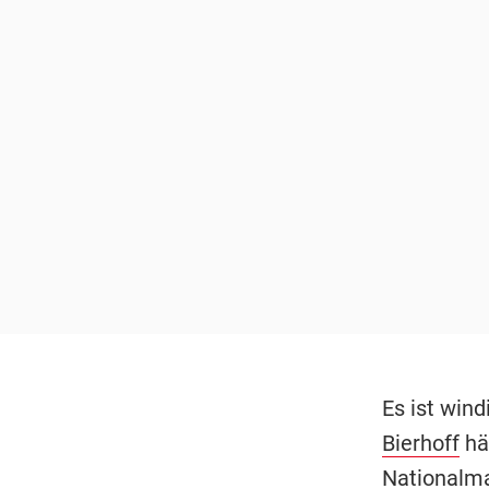
Es ist win
Bierhoff
häl
Nationalma