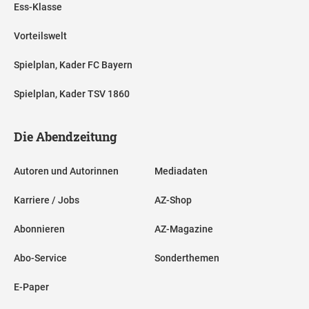
Ess-Klasse
Der Wechsel von Torhüter Alexander Nübel vom FC Bayern
Vorteilswelt
München zu Besiktas Istanbul ist perfekt. Der deutsche
Rekordmeister und der Traditionsclub aus der türkischen
Spielplan, Kader FC Bayern
Süper Lig einigten sich auf den Transfer. Das gaben die
Spielplan, Kader TSV 1860
Münchner bekannt. Die Ablösesumme für Nübel soll
Medienberichten zufolge bei 6,5 Millionen Euro plus fünf
Die Abendzeitung
Millionen Euro an Boni liegen. In Istanbul erhält der 29-
Jährige einen Vertrag bis 2029.
Autoren und Autorinnen
Mediadaten
Karriere / Jobs
AZ-Shop
Abonnieren
AZ-Magazine
Abo-Service
Sonderthemen
E-Paper