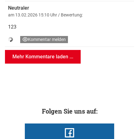
der WM mit Österreich bis ins Sechzehntelfinale
Neutraler
vorgestoßen, dort aber am späteren Weltmeister Spanien
am 13.02.2026 15:10 Uhr
/ Bewertung:
(0:3) gescheitert.
123
Kommentar melden
Mehr Kommentare laden ...
Folgen Sie uns auf: