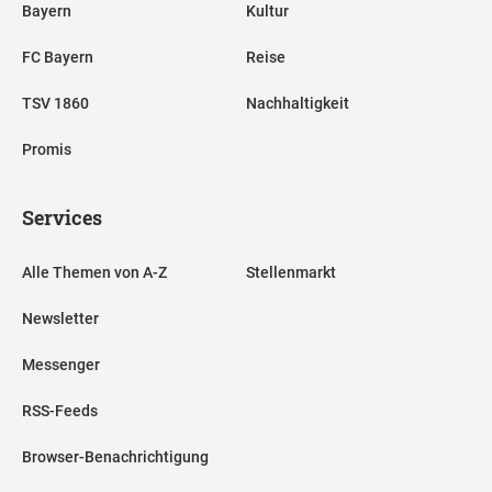
Bayern
Kultur
FC Bayern
Reise
TSV 1860
Nachhaltigkeit
Promis
Services
Alle Themen von A-Z
Stellenmarkt
Newsletter
Messenger
RSS-Feeds
08.07.2026 Fix! Nübel wechselt zu
Browser-Benachrichtigung
Besiktas in die Türkei