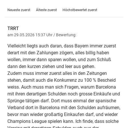
Neueste zuerst
Älteste zuerst
Höchstbewertet zuerst
20.07.2026 Laimer verlängert bis
TRRT
2029
am 29.05.2026 15:37 Uhr
/ Bewertung:
Vielleicht liegts auch daran, dass Bayern immer zuerst
Der FC Bayern hat den bisher bis 2027 laufenden Vertrag
derart mit den Zahlungen zögern, alles billig haben
mit Konrad Laimer um zwei Jahre bis 2029 verlängert, das
wollen, immer dann sparen wollen, und zum Schluß
bestätigte der Rekordmeister am Montagnachmittag. Ende
dann den kurzen ziehen und leer aus gehen.
Juni hatte Laimer in einem Interview mit ServusTV gesagt,
Zudem muss immer zuerst alles in den Zeitungen
man sei in puncto Verhandlung "auf jeden Fall auf einem
stehen, damit auch die Konkurrenz zu 100 % Bescheid
sehr guten Weg", aber noch nicht am Ziel. Jetzt aber schon.
weiss. Auch muss man sich Fragen, warum Barcelona
mit ihren derartigen Schulden noch grosse Einkäufe und
Sprünge tätigen darf. Dort muss einmal der spanische
Verband dort in Barcelona mit den Schulden aufräumen,
bevor man wieder großartig Einkaufen darf, und wieder
Champions League spielen kann. Ich finde, dass solche