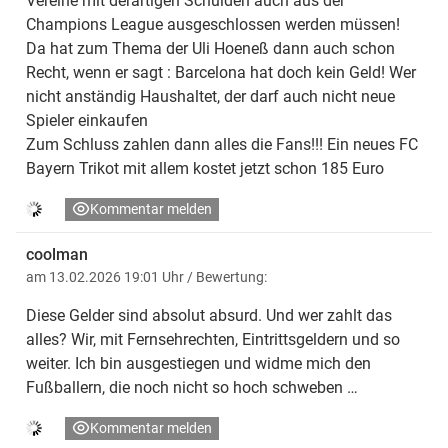
Vereine mit derartigen Schulden auch aus der
Champions League ausgeschlossen werden müssen!
Da hat zum Thema der Uli Hoeneß dann auch schon
Recht, wenn er sagt : Barcelona hat doch kein Geld! Wer
nicht anständig Haushaltet, der darf auch nicht neue
Spieler einkaufen
Zum Schluss zahlen dann alles die Fans!!! Ein neues FC
Bayern Trikot mit allem kostet jetzt schon 185 Euro
Kommentar melden
coolman
"Wir freuen uns, dass Konny weiter seinen Weg beim FC
am 13.02.2026 19:01 Uhr
/ Bewertung:
Bayern geht", so Sportvorstand Max Eberl. "Verlässlichkeit
Diese Gelder sind absolut absurd. Und wer zahlt das
auf Top-Niveau hat seinen Namen, und mit seinen
alles? Wir, mit Fernsehrechten, Eintrittsgeldern und so
Fähigkeiten und seinem Charakter ist er ein wichtiger Teil
weiter. Ich bin ausgestiegen und widme mich den
des Teams. Er ist ein Spieler, der andere mitreißt und
Fußballern, die noch nicht so hoch schweben …
motiviert, und das jeden einzelnen Tag." Der 29-jährige
Kommentar melden
Allrounder spielt seit Sommer 2023 für Bayern und war bei