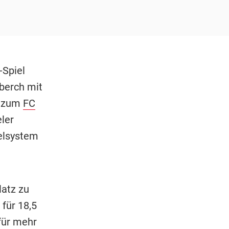
-Spiel
berch mit
t zum
FC
ler
ielsystem
latz zu
für 18,5
für mehr