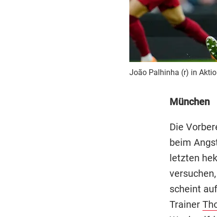
João Palhinha (r) in Aktio
München
Die Vorber
beim Angs
letzten he
versuchen,
scheint au
Trainer
Th