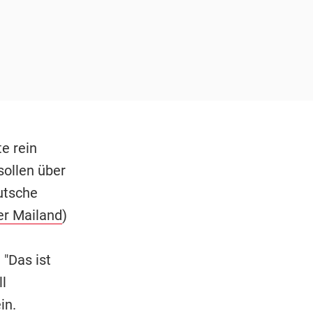
e rein
ollen über
utsche
er Mailand
)
 "Das ist
l
in.