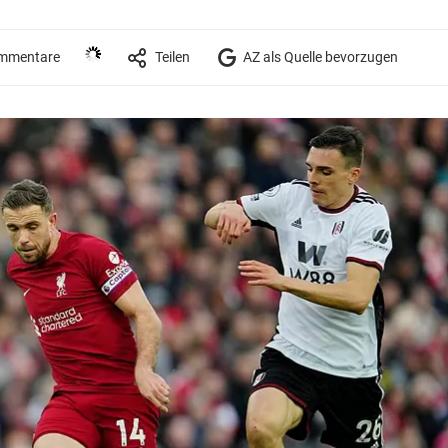
mmentare
Teilen
AZ als Quelle bevorzugen