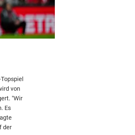
-Topspiel
ird von
ert. "Wir
. Es
sagte
f der