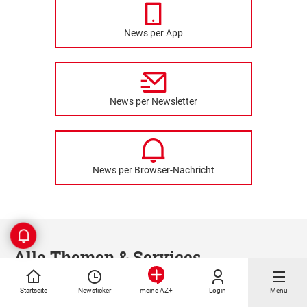
News per App
News per Newsletter
News per Browser-Nachricht
Alle Themen & Services
Startseite
Newsticker
Login
Menü
meine AZ+
Nachrichten