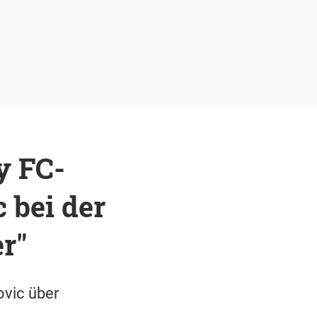
y FC-
 bei der
r"
ovic über