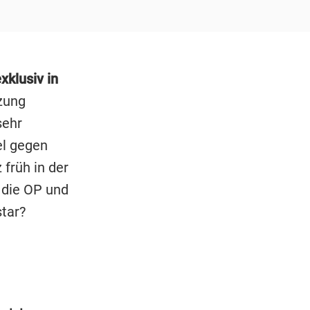
xklusiv in
tzung
sehr
el gegen
 früh in der
 die OP und
star?