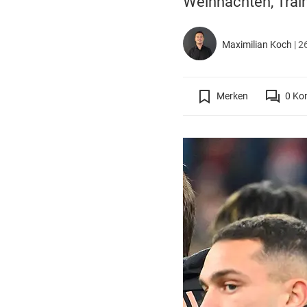
Weihnachten, Train
Maximilian Koch
|
2
Merken
0
Ko