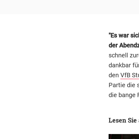
"Es war sic
der Abendz
schnell zu
dankbar für
den
VfB St
Partie die
die bange 
Lesen Sie