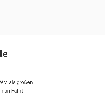
de
-WM als großen
en an Fahrt