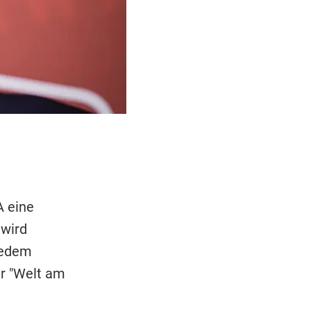
A eine
 wird
 jedem
r "Welt am