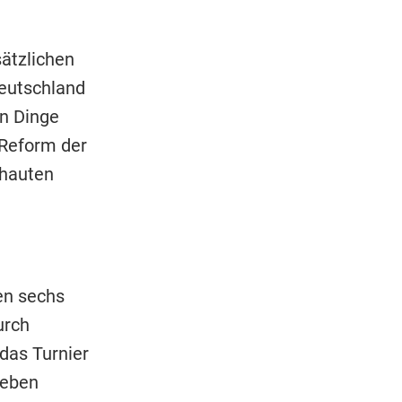
sätzlichen
Deutschland
an Dinge
 Reform der
chauten
en sechs
urch
 das Turnier
ieben