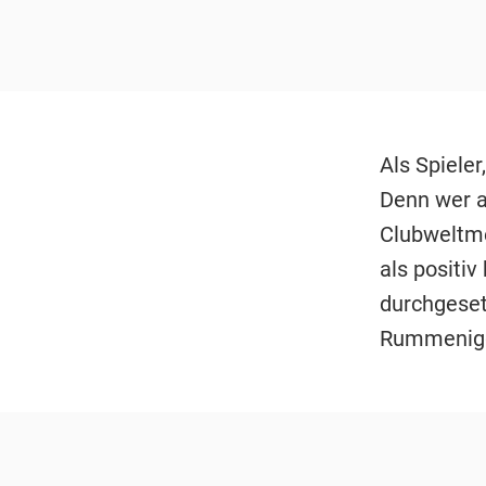
Als Spieler
Denn wer au
Clubweltme
als positiv
durchgeset
Rummenigg