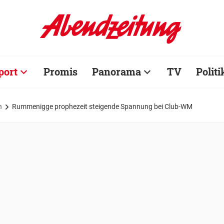
port
Promis
Panorama
TV
Politi
n
Rummenigge prophezeit steigende Spannung bei Club-WM