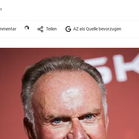
hr
mmentar
Teilen
AZ als Quelle bevorzugen