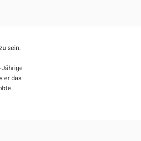
zu sein.
-Jährige
s er das
obte