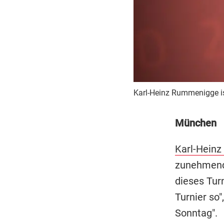
Karl-Heinz Rummenigge is
München
Karl-Hein
zunehmende
dieses Tur
Turnier so"
Sonntag".