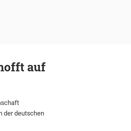
offt auf
nschaft
en der deutschen