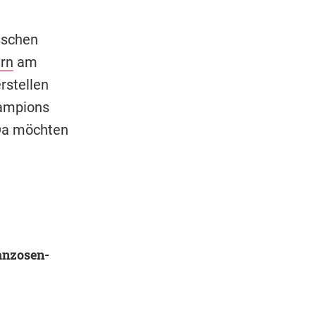
sschen
rn
am
rstellen
hampions
Da möchten
anzosen-