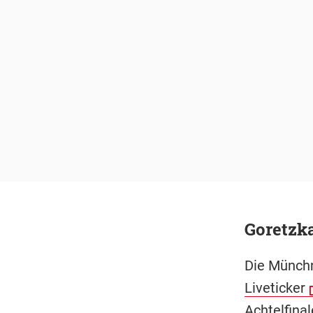
Goretzka
Die Münch
Liveticker
Achtelfina