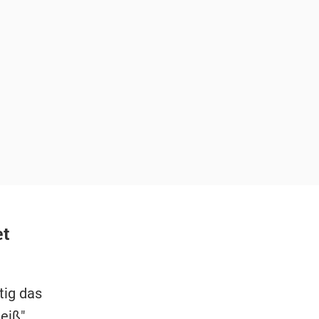
et
tig das
eiß"