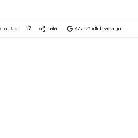
mmentare
Teilen
AZ als Quelle bevorzugen