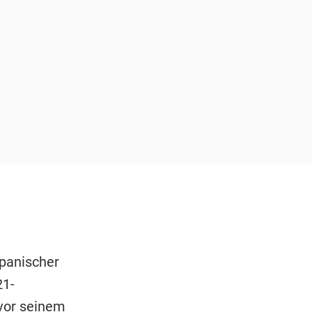
panischer
21-
 vor seinem