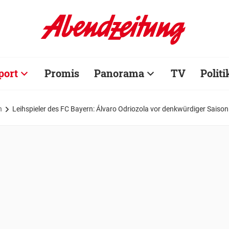
port
Promis
Panorama
TV
Politi
n
Leihspieler des FC Bayern: Álvaro Odriozola vor denkwürdiger Saison