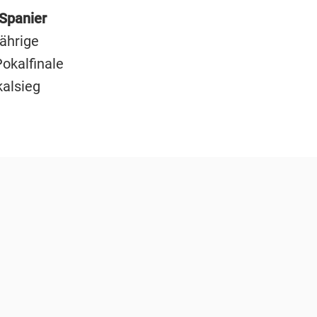
 Spanier
Jährige
okalfinale
kalsieg