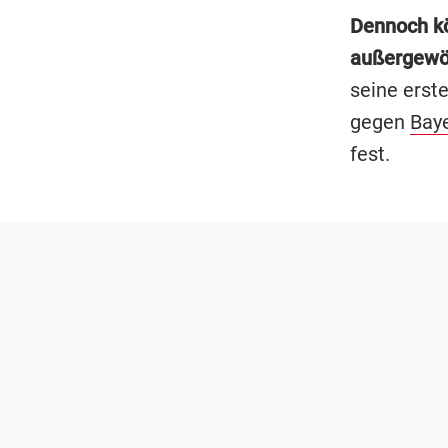
Dennoch kö
außergewö
seine erst
gegen
Bay
fest.