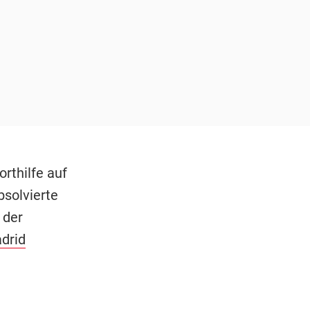
rthilfe auf
bsolvierte
 der
drid