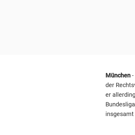
München
-
der Rechtsv
er allerdin
Bundeslig
insgesamt 