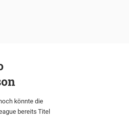
o
son
nnoch könnte die
ague bereits Titel