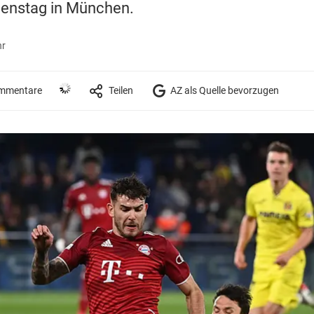
nstag in München.
hr
mmentare
Teilen
AZ als Quelle bevorzugen