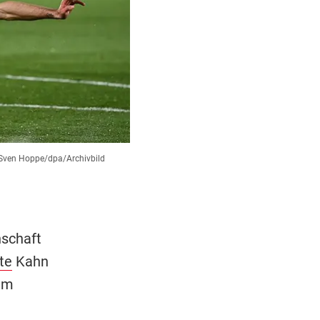
Sven Hoppe/dpa/Archivbild
nschaft
te
Kahn
im