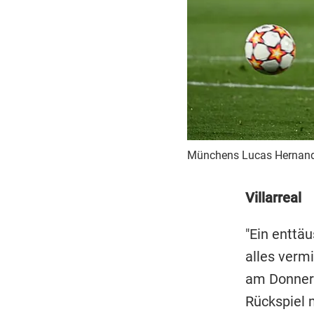
Münchens Lucas Hernandez
Villarreal
"Ein enttä
alles verm
am Donners
Rückspiel 