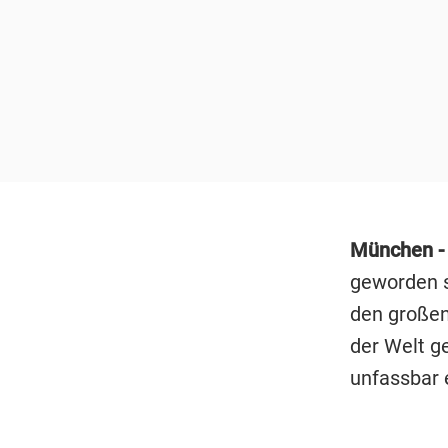
München -
geworden s
den große
der Welt g
unfassbar e