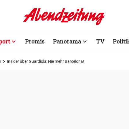
port
Promis
Panorama
TV
Politi
n
Insider über Guardiola: Nie mehr Barcelona!