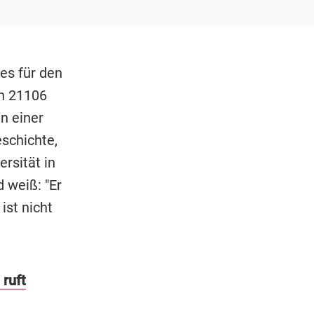
es für den
n 21106
n einer
schichte,
ersität in
 weiß: "Er
 ist nicht
 ruft