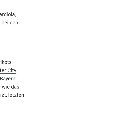
rdiola,
 bei den
rikots
er City
 Bayern
g wie das
zt, letzten