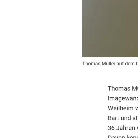
Thomas Müller auf dem L
Thomas Mül
Imagewand
Weilheim w
Bart und st
36 Jahren w
Davon konn