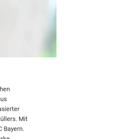
chen
aus
sierter
llers. Mit
C Bayern.
arke