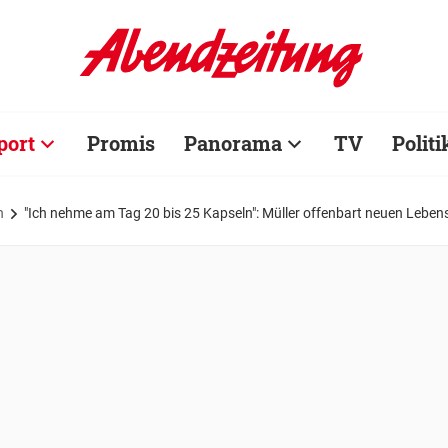
port
Promis
Panorama
TV
Politi
n
"Ich nehme am Tag 20 bis 25 Kapseln": Müller offenbart neuen Lebens