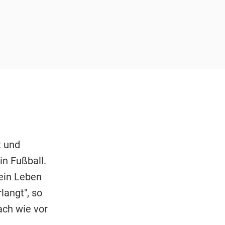
t und
in Fußball.
mein Leben
langt", so
ach wie vor