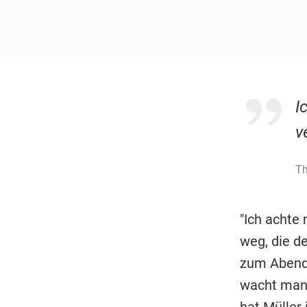
I
v
Th
"Ich achte 
weg, die d
zum Abende
wacht man 