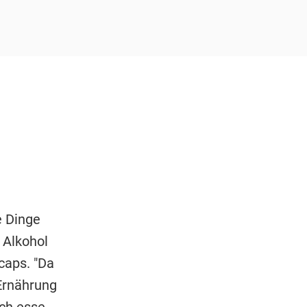
e Dinge
 Alkohol
caps. "Da
Ernährung