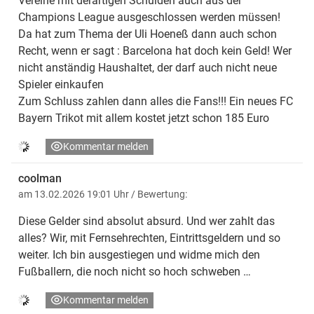
Vereine mit derartigen Schulden auch aus der
Champions League ausgeschlossen werden müssen!
Da hat zum Thema der Uli Hoeneß dann auch schon
Recht, wenn er sagt : Barcelona hat doch kein Geld! Wer
nicht anständig Haushaltet, der darf auch nicht neue
Spieler einkaufen
Zum Schluss zahlen dann alles die Fans!!! Ein neues FC
Bayern Trikot mit allem kostet jetzt schon 185 Euro
Kommentar melden
coolman
"Wir freuen uns, dass Konny weiter seinen Weg beim FC
am 13.02.2026 19:01 Uhr
/ Bewertung:
Bayern geht", so Sportvorstand Max Eberl. "Verlässlichkeit
Diese Gelder sind absolut absurd. Und wer zahlt das
auf Top-Niveau hat seinen Namen, und mit seinen
alles? Wir, mit Fernsehrechten, Eintrittsgeldern und so
Fähigkeiten und seinem Charakter ist er ein wichtiger Teil
weiter. Ich bin ausgestiegen und widme mich den
des Teams. Er ist ein Spieler, der andere mitreißt und
Fußballern, die noch nicht so hoch schweben …
motiviert, und das jeden einzelnen Tag." Der 29-jährige
Kommentar melden
Allrounder spielt seit Sommer 2023 für Bayern und war bei