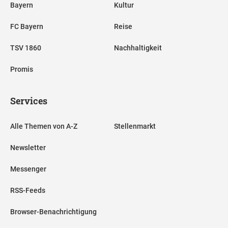
Bayern
Kultur
FC Bayern
Reise
TSV 1860
Nachhaltigkeit
Promis
Services
Alle Themen von A-Z
Stellenmarkt
Newsletter
Messenger
RSS-Feeds
08.07.2026 Fix! Nübel wechselt zu
Browser-Benachrichtigung
Besiktas in die Türkei