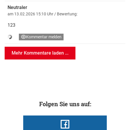
der WM mit Österreich bis ins Sechzehntelfinale
Neutraler
vorgestoßen, dort aber am späteren Weltmeister Spanien
am 13.02.2026 15:10 Uhr
/ Bewertung:
(0:3) gescheitert.
123
Kommentar melden
Mehr Kommentare laden ...
Folgen Sie uns auf: