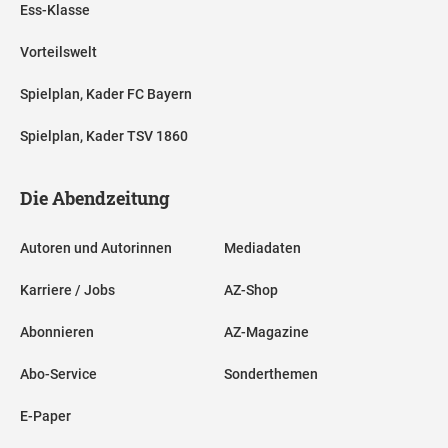
Ess-Klasse
Der Wechsel von Torhüter Alexander Nübel vom FC Bayern
Vorteilswelt
München zu Besiktas Istanbul ist perfekt. Der deutsche
Rekordmeister und der Traditionsclub aus der türkischen
Spielplan, Kader FC Bayern
Süper Lig einigten sich auf den Transfer. Das gaben die
Spielplan, Kader TSV 1860
Münchner bekannt. Die Ablösesumme für Nübel soll
Medienberichten zufolge bei 6,5 Millionen Euro plus fünf
Die Abendzeitung
Millionen Euro an Boni liegen. In Istanbul erhält der 29-
Jährige einen Vertrag bis 2029.
Autoren und Autorinnen
Mediadaten
Karriere / Jobs
AZ-Shop
Abonnieren
AZ-Magazine
Abo-Service
Sonderthemen
E-Paper