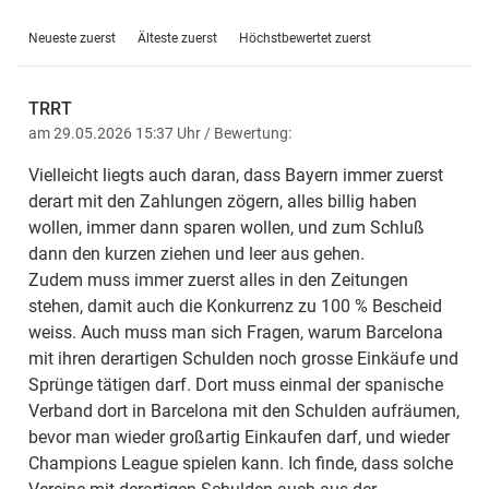
Neueste zuerst
Älteste zuerst
Höchstbewertet zuerst
20.07.2026 Laimer verlängert bis
TRRT
2029
am 29.05.2026 15:37 Uhr
/ Bewertung:
Vielleicht liegts auch daran, dass Bayern immer zuerst
Der FC Bayern hat den bisher bis 2027 laufenden Vertrag
derart mit den Zahlungen zögern, alles billig haben
mit Konrad Laimer um zwei Jahre bis 2029 verlängert, das
wollen, immer dann sparen wollen, und zum Schluß
bestätigte der Rekordmeister am Montagnachmittag. Ende
dann den kurzen ziehen und leer aus gehen.
Juni hatte Laimer in einem Interview mit ServusTV gesagt,
Zudem muss immer zuerst alles in den Zeitungen
man sei in puncto Verhandlung "auf jeden Fall auf einem
stehen, damit auch die Konkurrenz zu 100 % Bescheid
sehr guten Weg", aber noch nicht am Ziel. Jetzt aber schon.
weiss. Auch muss man sich Fragen, warum Barcelona
mit ihren derartigen Schulden noch grosse Einkäufe und
Sprünge tätigen darf. Dort muss einmal der spanische
Verband dort in Barcelona mit den Schulden aufräumen,
bevor man wieder großartig Einkaufen darf, und wieder
Champions League spielen kann. Ich finde, dass solche