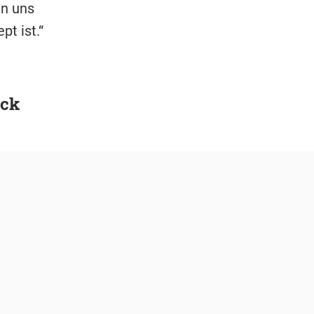
en uns
t ist.“
ick