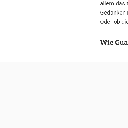
allem das z
Gedanken m
Oder ob di
Wie Guar