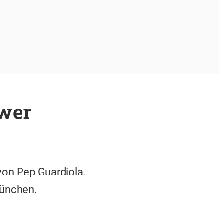
 wer
von Pep Guardiola.
München.