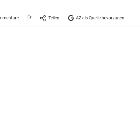
mmentare
Teilen
AZ als Quelle bevorzugen