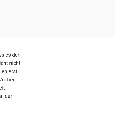
ass es den
cht nicht,
ien erst
 Wochen
elt
an der