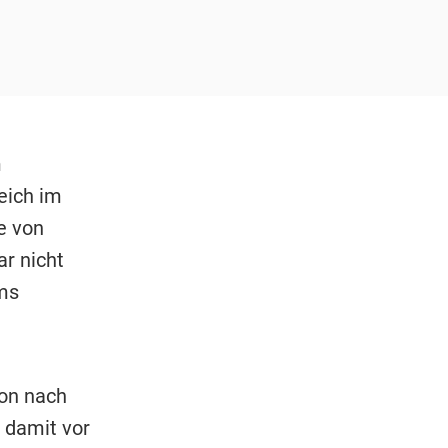
m
reich im
e von
ar nicht
ums
hon nach
 damit vor