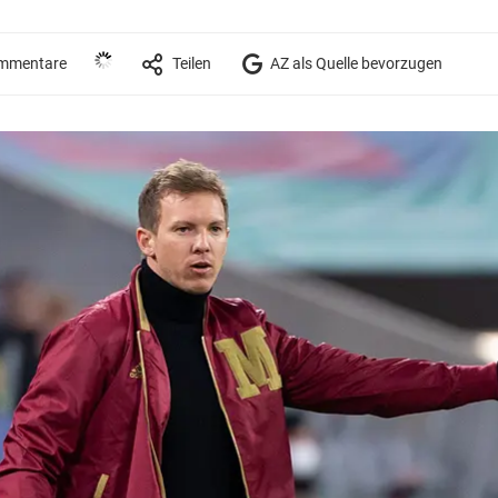
mmentare
Teilen
AZ als Quelle bevorzugen