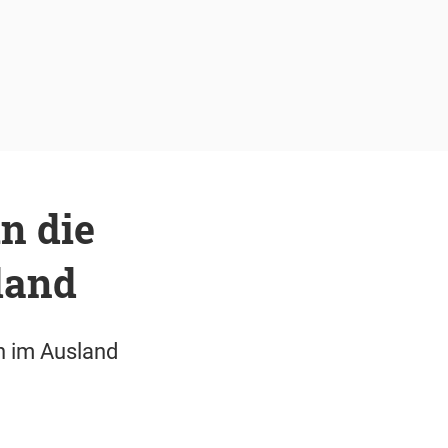
n die
land
n im Ausland