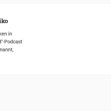
iko
ken in
d"-Podcast
nannt,