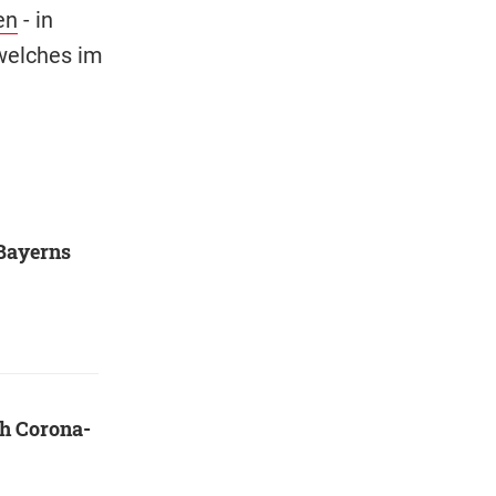
en
- in
 welches im
Bayerns
h Corona-