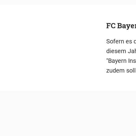
FC Baye
Sofern es 
diesem Jah
"Bayern In
zudem soll