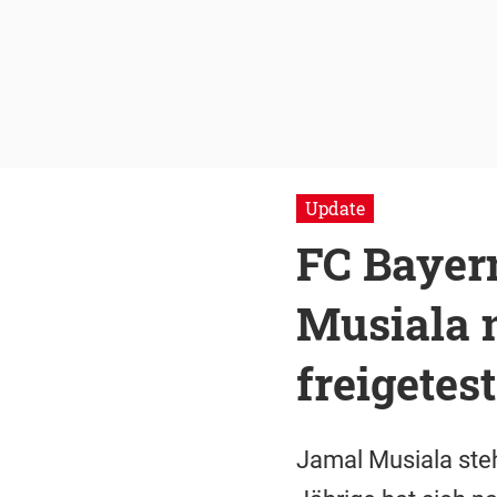
Update
FC Bayer
Musiala 
freigetest
Jamal Musiala ste