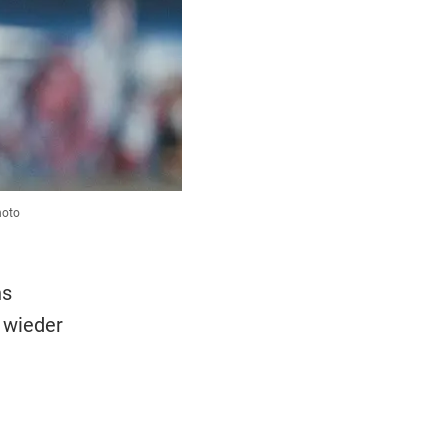
hoto
ns
 wieder