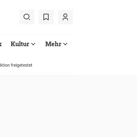
k
Kultur
Mehr
tion freigetestet