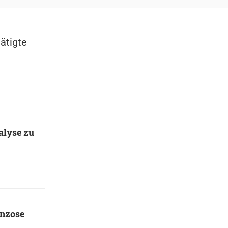
tätigte
alyse zu
anzose