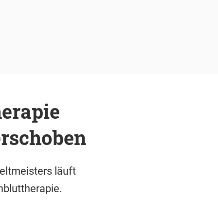
erapie
erschoben
tmeisters läuft
nbluttherapie.