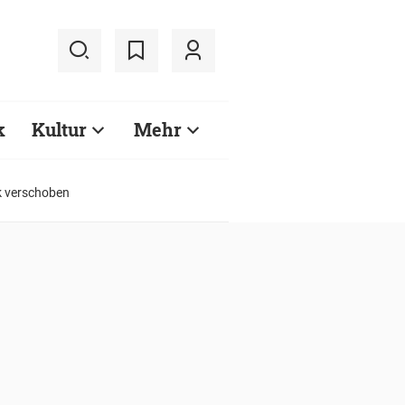
k
Kultur
Mehr
k verschoben