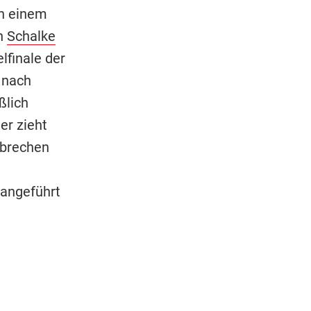
ch einem
on
Schalke
lfinale der
 nach
ßlich
er zieht
fbrechen
rangeführt