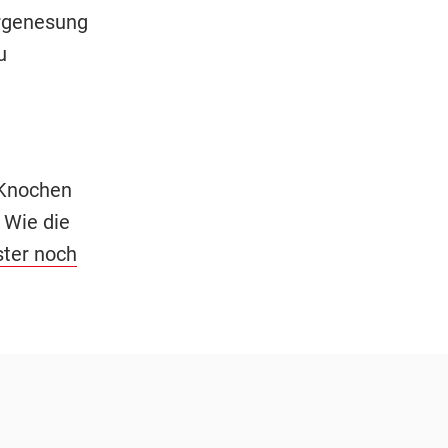
ergenesung
u
 Knochen
 Wie die
ter noch