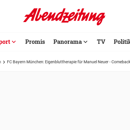
port
Promis
Panorama
TV
Politi
n
FC Bayern München: Eigenbluttherapie für Manuel Neuer - Comebac