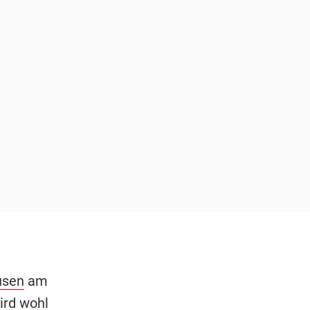
usen
am
ird wohl