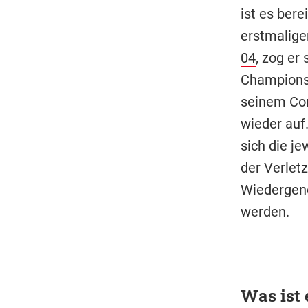
ist es bere
erstmalige
04
, zog er
Champions
seinem Com
wieder auf.
sich die j
der Verlet
Wiedergene
werden.
Was ist 