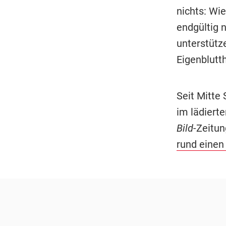
nichts: Wi
endgültig 
unterstütz
Eigenblutt
Seit Mitte
im lädiert
Bild
-Zeitu
rund einen