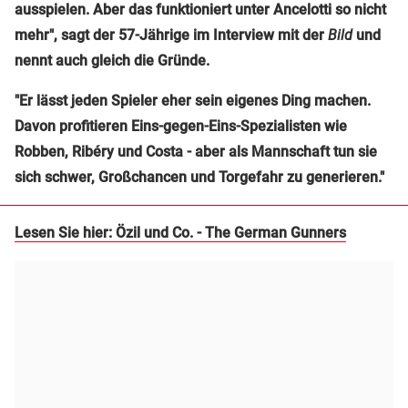
ausspielen. Aber das funktioniert unter Ancelotti so nicht
mehr", sagt der 57-Jährige im Interview mit der
Bild
und
nennt auch gleich die Gründe.
"Er lässt jeden Spieler eher sein eigenes Ding machen.
Davon profitieren Eins-gegen-Eins-Spezialisten wie
Robben, Ribéry und Costa - aber als Mannschaft tun sie
sich schwer, Großchancen und Torgefahr zu generieren."
Lesen Sie hier: Özil und Co. - The German Gunners