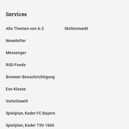
Services
Alle Themen von A-Z
Stellenmarkt
Newsletter
Messenger
RSS-Feeds
Browser-Benachrichtigung
Ess-Klasse
Vorteilswelt
Spielplan, Kader FC Bayern
Spielplan, Kader TSV 1860