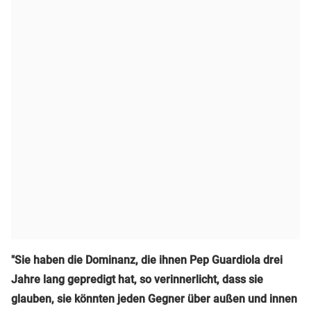
"Sie haben die Dominanz, die ihnen Pep Guardiola drei
Jahre lang gepredigt hat, so verinnerlicht, dass sie
glauben, sie könnten jeden Gegner über außen und innen