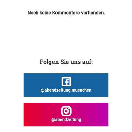
Noch keine Kommentare vorhanden.
Folgen Sie uns auf:
@abendzeitung.muenchen
@abendzeitung