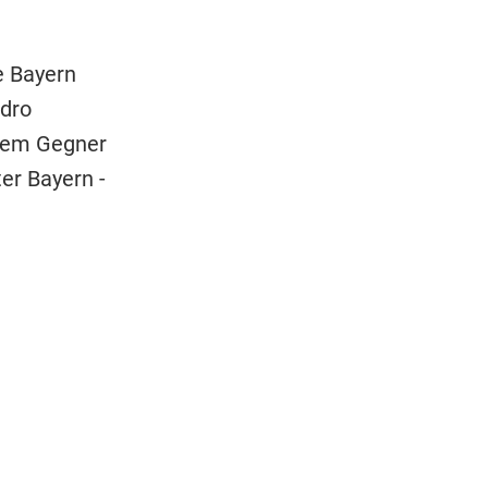
e Bayern
dro
 dem Gegner
er Bayern -