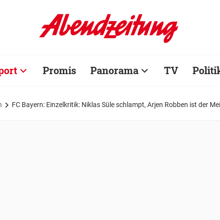
port
Promis
Panorama
TV
Politi
n
FC Bayern: Einzelkritik: Niklas Süle schlampt, Arjen Robben ist der M