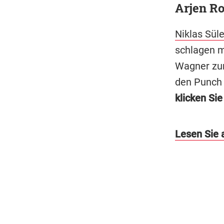
Arjen R
Niklas Sül
schlagen m
Wagner zur
den Punch 
klicken Si
Lesen Sie 