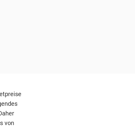
etpreise
igendes
Daher
s von