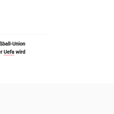
ßball-Union
er
Uefa
wird