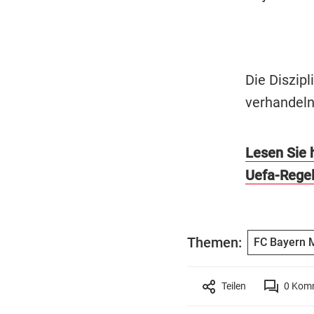
Die Diszip
verhandel
Lesen Sie 
Uefa-Rege
Themen:
FC Bayern 
Teilen
0
Komm