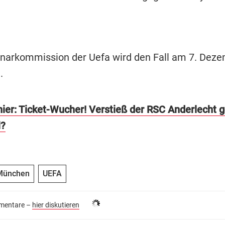
linarkommission der Uefa wird den Fall am 7. Dez
n.
hier: Ticket-Wucher! Verstieß der RSC Anderlecht 
l?
München
UEFA
entare –
hier diskutieren