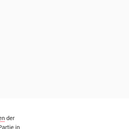
en
der
artie in