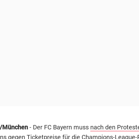
t/München
- Der FC Bayern muss
nach den Protest
ns gegen Ticketpreise für die Champions-League-P