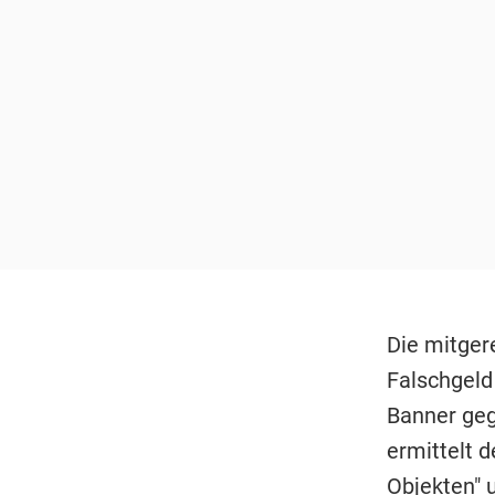
Die mitger
Falschgeld
Banner geg
ermittelt 
Objekten" 