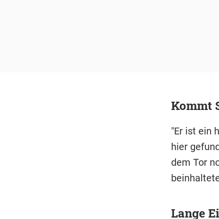
Kommt Sa
"Er ist ein
hier gefund
dem Tor no
beinhaltet
Lange E