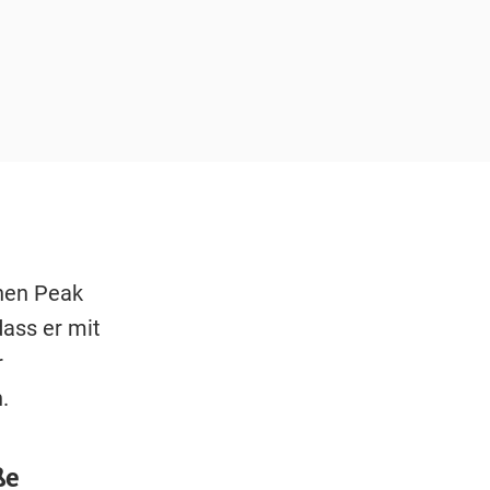
inen Peak
dass er mit
r
n.
ße