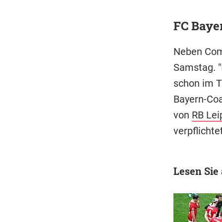
FC Bayer
Neben Co
Samstag. "
schon im T
Bayern-Co
von
RB Lei
verpflichte
Lesen Sie