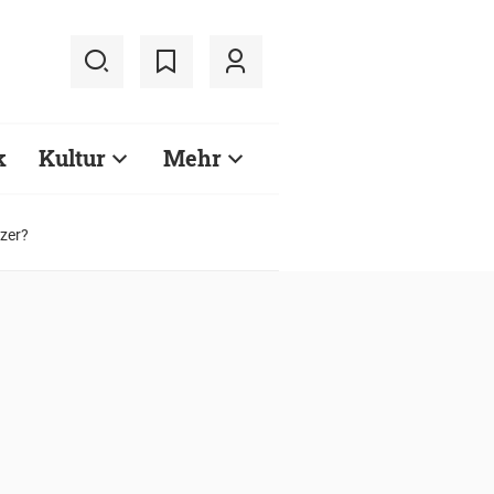
k
Kultur
Mehr
tzer?