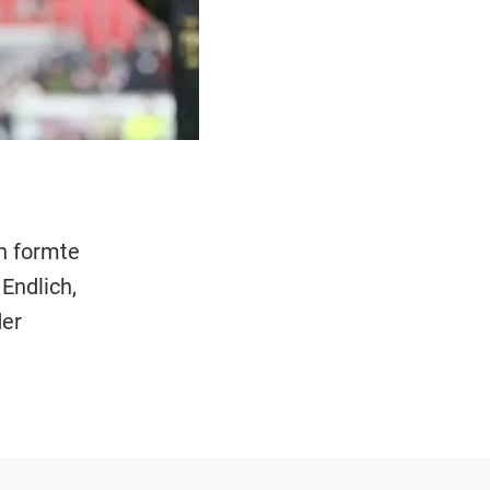
n formte
Endlich,
der