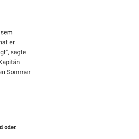
iesem
hat er
gt", sagte
Kapitän
nen Sommer
d oder