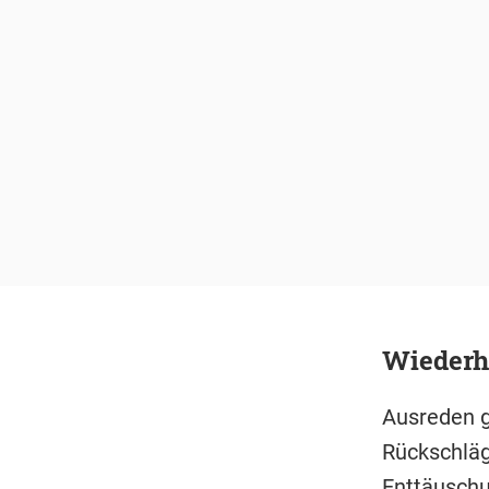
Wiederh
Ausreden ge
Rückschläg
Enttäuschu