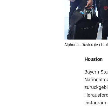
Alphonso Davies (M) fühlt
Houston
Bayern-St
Nationalma
zurückgebli
Herausford
Instagram.