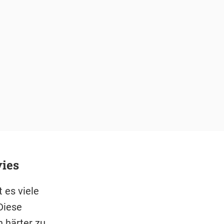
ies
 es viele
Diese
 härter zu