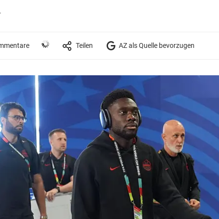
r
mmentare
Teilen
AZ als Quelle bevorzugen