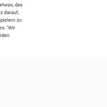
 etwas, das
z darauf,
pielern zu
es. "Wir
erden