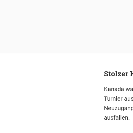
Stolzer 
Kanada war
Turnier au
Neuzugang I
ausfallen.