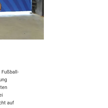
 Fußball-
ung
sten
ei
cht auf