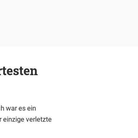
rtesten
h war es ein
 einzige verletzte