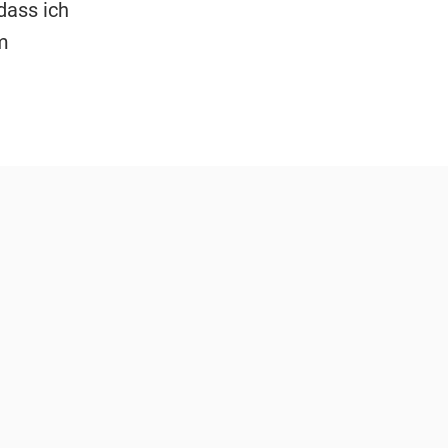
dass ich
m